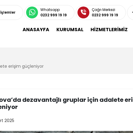
Whatsapp
Çağrı Merkezi
 İşlemler
0232 999 19 19
0232 999 19 19
ANASAYFA
KURUMSAL
HİZMETLERİMİZ
lete erişim güçleniyor
ova’da dezavantajlı gruplar için adalete er
eniyor
rt 2025