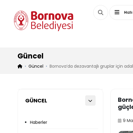
Hızlı
Güncel
Güncel
Bornova’da dezavantajlı gruplar için ada
Born
GÜNCEL
güçl
9 Ma
Haberler