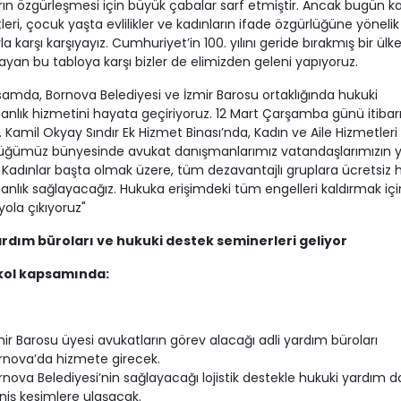
rın özgürleşmesi için büyük çabalar sarf etmiştir. Ancak bugün k
leri, çocuk yaşta evlilikler ve kadınların ifade özgürlüğüne yönelik
la karşı karşıyayız. Cumhuriyet’in 100. yılını geride bırakmış bir ülk
yan bu tabloya karşı bizler de elimizden geleni yapıyoruz.
amda, Bornova Belediyesi ve İzmir Barosu ortaklığında hukuki
nlık hizmetini hayata geçiriyoruz. 12 Mart Çarşamba günü itibarı
r. Kamil Okyay Sındır Ek Hizmet Binası’nda, Kadın ve Aile Hizmetleri
üğümüz bünyesinde avukat danışmanlarımız vatandaşlarımızın 
 Kadınlar başta olmak üzere, tüm dezavantajlı gruplara ücretsiz 
nlık sağlayacağız. Hukuka erişimdeki tüm engelleri kaldırmak içi
ola çıkıyoruz"
ardım büroları ve hukuki destek seminerleri geliyor
kol kapsamında:
mir Barosu üyesi avukatların görev alacağı adli yardım büroları
rnova’da hizmete girecek.
rnova Belediyesi’nin sağlayacağı lojistik destekle hukuki yardım 
niş kesimlere ulaşacak.