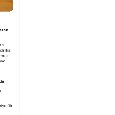
estek
ete
dınlar,
şimde
nova
dir"
u
yet’tir