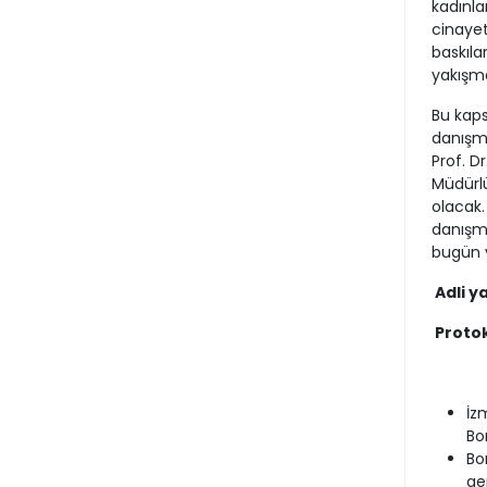
kadınla
cinayet
baskılar
yakışma
Bu kaps
danışma
Prof. D
Müdürl
olacak.
danışma
bugün y
Adli y
Proto
İz
Bo
Bo
ge