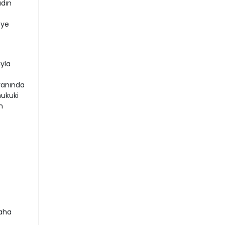
adın
eye
yla
yanında
hukuki
n
daha