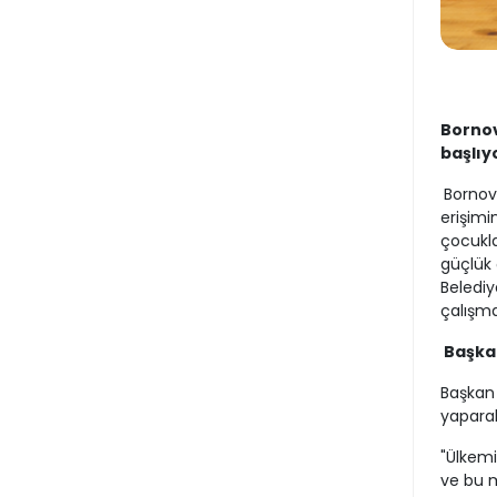
Bornov
başlıy
Bornova
erişimi
çocukla
güçlük 
Belediy
çalışman
Başkan
Başkan 
yapara
"Ülkemi
ve bu m