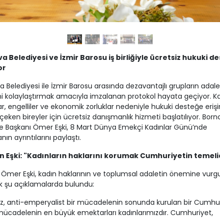
a Belediyesi ve İzmir Barosu iş birliğiyle ücretsiz hukuki d
or
 Belediyesi ile İzmir Barosu arasında dezavantajlı grupların adal
ni kolaylaştırmak amacıyla imzalanan protokol hayata geçiyor. Ka
r, engelliler ve ekonomik zorluklar nedeniyle hukuki desteğe eri
çeken bireyler için ücretsiz danışmanlık hizmeti başlatılıyor. Bor
e Başkanı Ömer Eşki, 8 Mart Dünya Emekçi Kadınlar Günü’nde
ın ayrıntılarını paylaştı.
 Eşki: "Kadınların haklarını korumak Cumhuriyetin temeli
Ömer Eşki, kadın haklarının ve toplumsal adaletin önemine vurg
k şu açıklamalarda bulundu:
z, anti-emperyalist bir mücadelenin sonunda kurulan bir Cumhuri
ücadelenin en büyük emektarları kadınlarımızdır. Cumhuriyet,