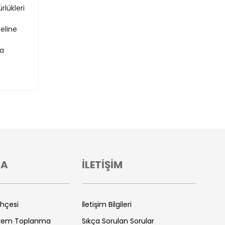
rlükleri
eline
da
VA
İLETİŞİM
ihçesi
İletişim Bilgileri
prem Toplanma
Sıkça Sorulan Sorular