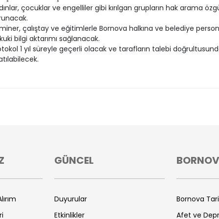
dınlar, çocuklar ve engelliler gibi kırılgan grupların hak arama özgü
runacak.
miner, çalıştay ve eğitimlerle Bornova halkına ve belediye person
kuki bilgi aktarımı sağlanacak.
otokol 1 yıl süreyle geçerli olacak ve tarafların talebi doğrultusun
atılabilecek.
Z
GÜNCEL
BORNO
lırım
Duyurular
Bornova Tar
ri
Etkinlikler
Afet ve De