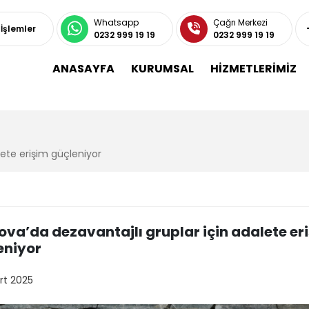
Whatsapp
Çağrı Merkezi
 İşlemler
0232 999 19 19
0232 999 19 19
ANASAYFA
KURUMSAL
HİZMETLERİMİZ
lete erişim güçleniyor
ova’da dezavantajlı gruplar için adalete er
eniyor
rt 2025