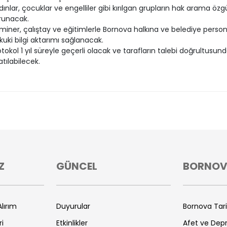
dınlar, çocuklar ve engelliler gibi kırılgan grupların hak arama özgü
runacak.
miner, çalıştay ve eğitimlerle Bornova halkına ve belediye person
kuki bilgi aktarımı sağlanacak.
otokol 1 yıl süreyle geçerli olacak ve tarafların talebi doğrultusun
atılabilecek.
Z
GÜNCEL
BORNO
lırım
Duyurular
Bornova Tar
ri
Etkinlikler
Afet ve De