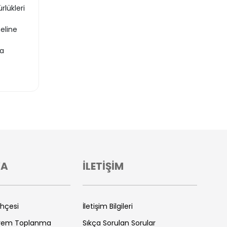
rlükleri
eline
da
VA
İLETİŞİM
ihçesi
İletişim Bilgileri
prem Toplanma
Sıkça Sorulan Sorular