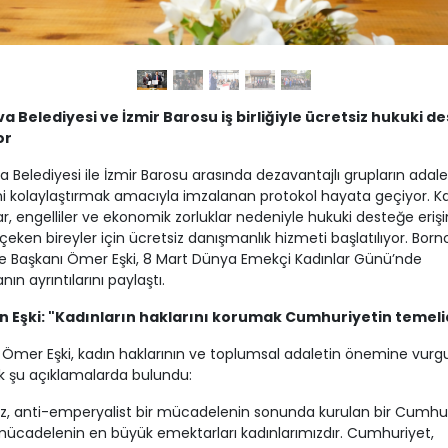
a Belediyesi ve İzmir Barosu iş birliğiyle ücretsiz hukuki d
or
 Belediyesi ile İzmir Barosu arasında dezavantajlı grupların adal
ni kolaylaştırmak amacıyla imzalanan protokol hayata geçiyor. Ka
r, engelliler ve ekonomik zorluklar nedeniyle hukuki desteğe eri
çeken bireyler için ücretsiz danışmanlık hizmeti başlatılıyor. Bor
e Başkanı Ömer Eşki, 8 Mart Dünya Emekçi Kadınlar Günü’nde
ın ayrıntılarını paylaştı.
 Eşki: "Kadınların haklarını korumak Cumhuriyetin temeli
Ömer Eşki, kadın haklarının ve toplumsal adaletin önemine vurg
k şu açıklamalarda bulundu:
z, anti-emperyalist bir mücadelenin sonunda kurulan bir Cumhuri
ücadelenin en büyük emektarları kadınlarımızdır. Cumhuriyet,