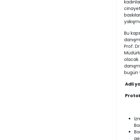
kadınla
cinayet
baskılar
yakışma
Bu kaps
danışma
Prof. D
Müdürl
olacak.
danışma
bugün y
Adli y
Proto
İz
Bo
Bo
ge