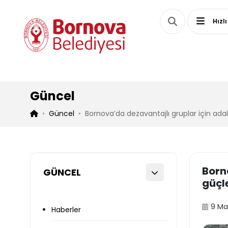
Hızlı
Güncel
Güncel
Bornova’da dezavantajlı gruplar için ada
Born
GÜNCEL
güçl
9 Ma
Haberler