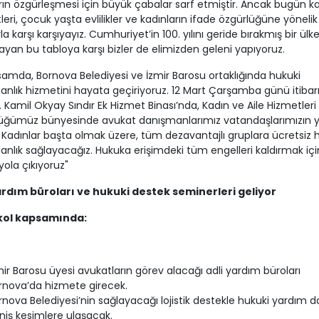
rın özgürleşmesi için büyük çabalar sarf etmiştir. Ancak bugün k
leri, çocuk yaşta evlilikler ve kadınların ifade özgürlüğüne yönelik
la karşı karşıyayız. Cumhuriyet’in 100. yılını geride bırakmış bir ülk
yan bu tabloya karşı bizler de elimizden geleni yapıyoruz.
amda, Bornova Belediyesi ve İzmir Barosu ortaklığında hukuki
nlık hizmetini hayata geçiriyoruz. 12 Mart Çarşamba günü itibarı
r. Kamil Okyay Sındır Ek Hizmet Binası’nda, Kadın ve Aile Hizmetleri
üğümüz bünyesinde avukat danışmanlarımız vatandaşlarımızın 
 Kadınlar başta olmak üzere, tüm dezavantajlı gruplara ücretsiz 
nlık sağlayacağız. Hukuka erişimdeki tüm engelleri kaldırmak içi
ola çıkıyoruz"
ardım büroları ve hukuki destek seminerleri geliyor
kol kapsamında:
mir Barosu üyesi avukatların görev alacağı adli yardım büroları
rnova’da hizmete girecek.
rnova Belediyesi’nin sağlayacağı lojistik destekle hukuki yardım 
niş kesimlere ulaşacak.