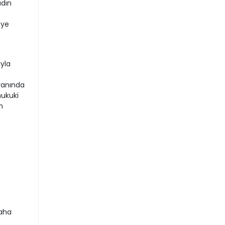
adın
eye
yla
yanında
hukuki
n
daha