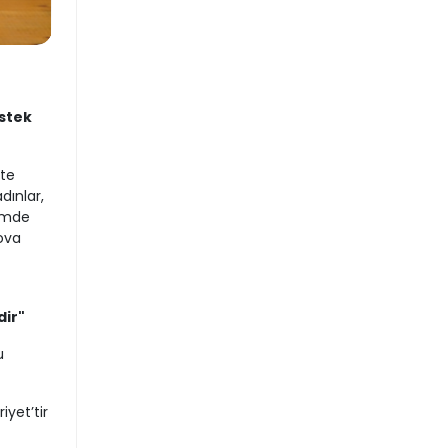
estek
ete
dınlar,
şimde
nova
dir"
u
yet’tir