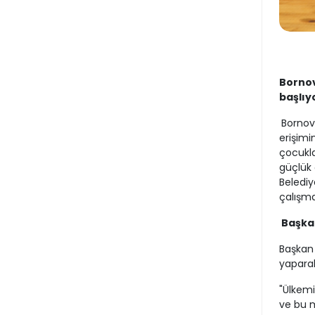
Bornov
başlıy
Bornova
erişimi
çocukla
güçlük 
Belediy
çalışman
Başkan
Başkan 
yapara
"Ülkemi
ve bu m