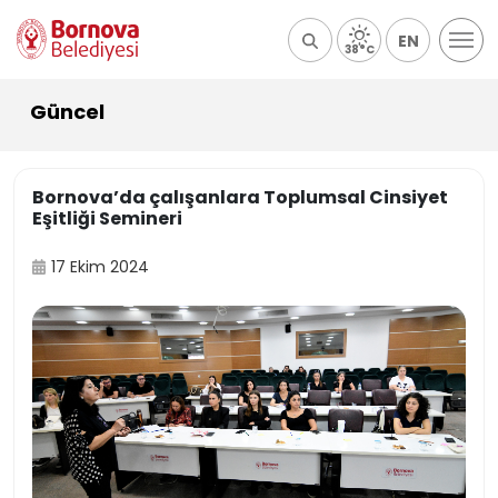
EN
38°C
Güncel
Bornova’da çalışanlara Toplumsal Cinsiyet
Eşitliği Semineri
17 Ekim 2024