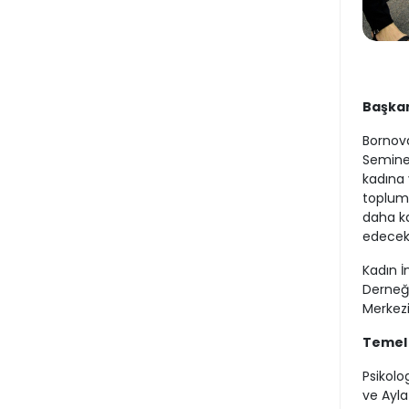
Başkan
Bornova
Seminer
kadına 
toplums
daha ka
edecekl
Kadın İ
Derneği
Merkezi
Temel 
Psikolo
ve Ayla