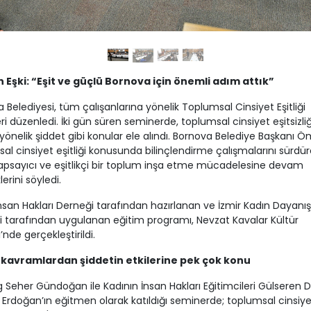
 Eşki: “Eşit ve güçlü Bornova için önemli adım attık”
 Belediyesi, tüm çalışanlarına yönelik Toplumsal Cinsiyet Eşitliği
i düzenledi. İki gün süren seminerde, toplumsal cinsiyet eşitsizliğ
yönelik şiddet gibi konular ele alındı. Bornova Belediye Başkanı Öm
al cinsiyet eşitliği konusunda bilinçlendirme çalışmalarını sürdür
psayıcı ve eşitlikçi bir toplum inşa etme mücadelesine devam
erini söyledi.
nsan Hakları Derneği tarafından hazırlanan ve İzmir Kadın Dayan
 tarafından uygulanan eğitim programı, Nevzat Kavalar Kültür
’nde gerçekleştirildi.
kavramlardan şiddetin etkilerine pek çok konu
g Seher Gündoğan ile Kadının İnsan Hakları Eğitimcileri Gülseren 
 Erdoğan’ın eğitmen olarak katıldığı seminerde; toplumsal cinsiye