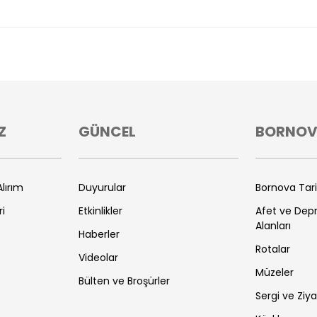
Z
GÜNCEL
BORNO
lırım
Duyurular
Bornova Tar
ri
Etkinlikler
Afet ve De
Alanları
Haberler
Rotalar
Videolar
Müzeler
Bülten ve Broşürler
Sergi ve Ziya