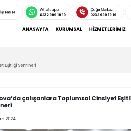
Whatsapp
Çağrı Merkezi
 İşlemler
0232 999 19 19
0232 999 19 19
ANASAYFA
KURUMSAL
HİZMETLERİMİZ
 Eşitliği Semineri
ova’da çalışanlara Toplumsal Cinsiyet Eşitl
neri
kim 2024