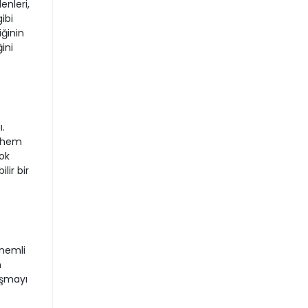
enleri,
ibi
iğinin
ini
.
, hem
ok
lir bir
önemli
m
ışmayı