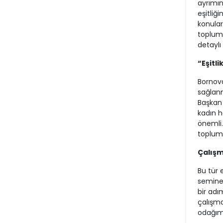
ayrımın
eşitliği
konular
toplum 
detaylı 
“Eşitli
Bornova
sağlanm
Başkan 
kadın h
önemli.
toplum 
Çalış
Bu tür 
seminer
bir adı
çalışma
odağımı