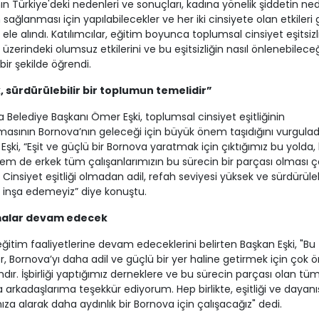
ın Türkiye'deki nedenleri ve sonuçları, kadına yönelik şiddetin ned
n sağlanması için yapılabilecekler ve her iki cinsiyete olan etkileri g
 ele alındı. Katılımcılar, eğitim boyunca toplumsal cinsiyet eşitsizl
üzerindeki olumsuz etkilerini ve bu eşitsizliğin nasıl önlenebileceğ
bir şekilde öğrendi.
k, sürdürülebilir bir toplumun temelidir”
 Belediye Başkanı Ömer Eşki, toplumsal cinsiyet eşitliğinin
asının Bornova’nın geleceği için büyük önem taşıdığını vurguladı
Eşki, “Eşit ve güçlü bir Bornova yaratmak için çıktığımız bu yolda
em de erkek tüm çalışanlarımızın bu sürecin bir parçası olması ç
 Cinsiyet eşitliği olmadan adil, refah seviyesi yüksek ve sürdürülebi
inşa edemeyiz” diye konuştu.
malar devam edecek
eğitim faaliyetlerine devam edeceklerini belirten Başkan Eşki, "Bu
, Bornova’yı daha adil ve güçlü bir yer haline getirmek için çok 
mdır. İşbirliği yaptığımız derneklere ve bu sürecin parçası olan tü
 arkadaşlarıma teşekkür ediyorum. Hep birlikte, eşitliği ve dayan
za alarak daha aydınlık bir Bornova için çalışacağız" dedi.