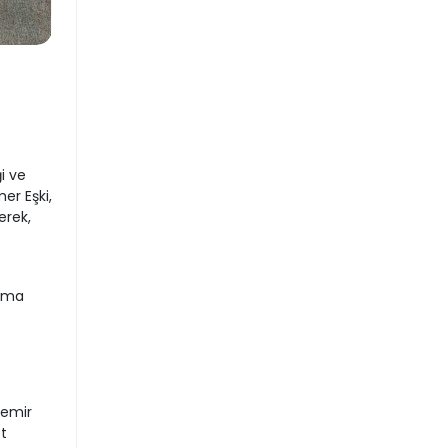
i ve
er Eşki,
erek,
ışma
Demir
t