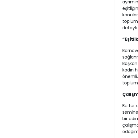
ayrımın
eşitliği
konular
toplum 
detaylı 
“Eşitli
Bornova
sağlanm
Başkan 
kadın h
önemli.
toplum 
Çalış
Bu tür 
seminer
bir adı
çalışma
odağımı