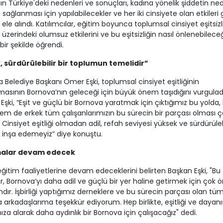
ın Türkiye'deki nedenleri ve sonuçları, kadına yönelik şiddetin ned
n sağlanması için yapılabilecekler ve her iki cinsiyete olan etkileri g
 ele alındı. Katılımcılar, eğitim boyunca toplumsal cinsiyet eşitsizl
üzerindeki olumsuz etkilerini ve bu eşitsizliğin nasıl önlenebileceğ
bir şekilde öğrendi.
k, sürdürülebilir bir toplumun temelidir”
 Belediye Başkanı Ömer Eşki, toplumsal cinsiyet eşitliğinin
asının Bornova’nın geleceği için büyük önem taşıdığını vurguladı
Eşki, “Eşit ve güçlü bir Bornova yaratmak için çıktığımız bu yolda
em de erkek tüm çalışanlarımızın bu sürecin bir parçası olması ç
 Cinsiyet eşitliği olmadan adil, refah seviyesi yüksek ve sürdürülebi
inşa edemeyiz” diye konuştu.
malar devam edecek
eğitim faaliyetlerine devam edeceklerini belirten Başkan Eşki, "Bu
, Bornova’yı daha adil ve güçlü bir yer haline getirmek için çok 
mdır. İşbirliği yaptığımız derneklere ve bu sürecin parçası olan tü
 arkadaşlarıma teşekkür ediyorum. Hep birlikte, eşitliği ve dayan
za alarak daha aydınlık bir Bornova için çalışacağız" dedi.