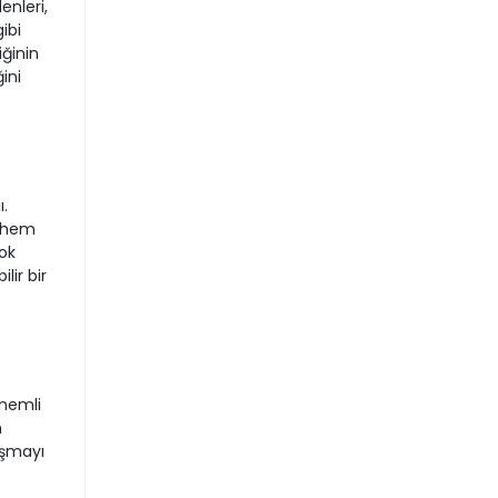
enleri,
ibi
iğinin
ini
.
, hem
ok
lir bir
önemli
m
ışmayı