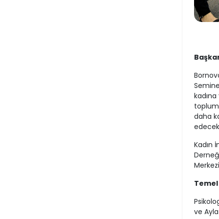
Başkan
Bornova
Seminer
kadına 
toplums
daha ka
edecekl
Kadın İ
Derneği
Merkezi
Temel 
Psikolo
ve Ayla