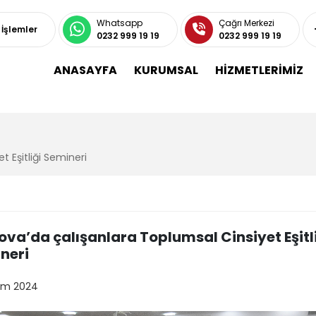
Whatsapp
Çağrı Merkezi
ı İşlemler
0232 999 19 19
0232 999 19 19
ANASAYFA
KURUMSAL
HİZMETLERİMİZ
 Eşitliği Semineri
ova’da çalışanlara Toplumsal Cinsiyet Eşitl
neri
kim 2024