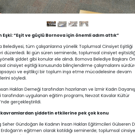
 Eşki: “Eşit ve güçlü Bornova için önemli adım attık”
 Belediyesi, tüm çalışanlarına yönelik Toplumsal Cinsiyet Eşitliği
i düzenledi. İki gün süren seminerde, toplumsal cinsiyet eşitsizliğ
yönelik şiddet gibi konular ele alındı. Bornova Belediye Başkanı Öm
al cinsiyet eşitliği konusunda bilinçlendirme çalışmalarını sürdür
psayıcı ve eşitlikçi bir toplum inşa etme mücadelesine devam
erini söyledi.
nsan Hakları Derneği tarafından hazırlanan ve İzmir Kadın Dayan
 tarafından uygulanan eğitim programı, Nevzat Kavalar Kültür
’nde gerçekleştirildi.
kavramlardan şiddetin etkilerine pek çok konu
g Seher Gündoğan ile Kadının İnsan Hakları Eğitimcileri Gülseren 
 Erdoğan’ın eğitmen olarak katıldığı seminerde; toplumsal cinsiye