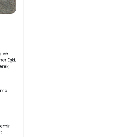
i ve
er Eşki,
erek,
ışma
Demir
t