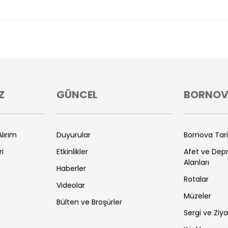
Z
GÜNCEL
BORNO
lırım
Duyurular
Bornova Tar
ri
Etkinlikler
Afet ve De
Alanları
Haberler
Rotalar
Videolar
Müzeler
Bülten ve Broşürler
Sergi ve Ziya