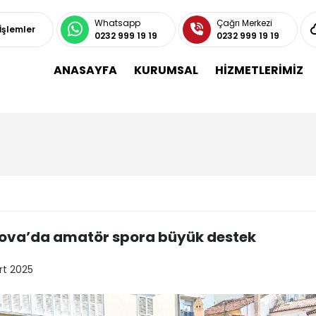
Whatsapp
Çağrı Merkezi
 İşlemler
0232 999 19 19
0232 999 19 19
ANASAYFA
KURUMSAL
HİZMETLERİMİZ
ova’da amatör spora büyük destek
rt 2025