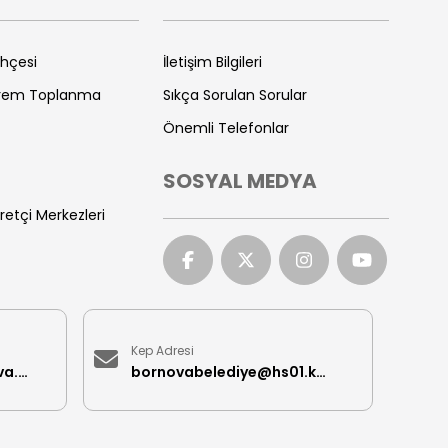
ihçesi
İletişim Bilgileri
prem Toplanma
Sıkça Sorulan Sorular
Önemli Telefonlar
SOSYAL MEDYA
retçi Merkezleri
Kep Adresi
iletisimmerkezi@bornova.bel.tr
bornovabelediye@hs01.kep.tr