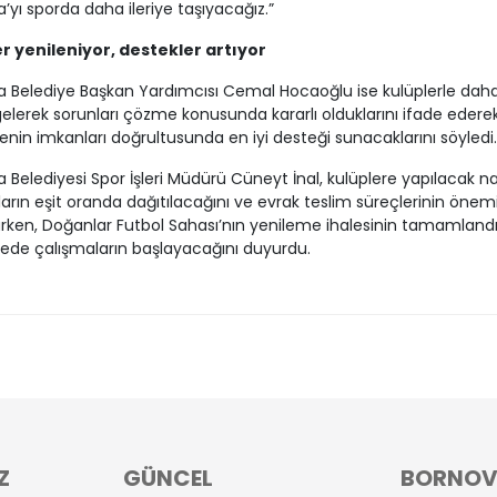
’yı sporda daha ileriye taşıyacağız.”
er yenileniyor, destekler artıyor
 Belediye Başkan Yardımcısı Cemal Hocaoğlu ise kulüplerle daha 
elerek sorunları çözme konusunda kararlı olduklarını ifade ederek
enin imkanları doğrultusunda en iyi desteği sunacaklarını söyledi.
 Belediyesi Spor İşleri Müdürü Cüneyt İnal, kulüplere yapılacak na
arın eşit oranda dağıtılacağını ve evrak teslim süreçlerinin önemi
rken, Doğanlar Futbol Sahası’nın yenileme ihalesinin tamamlandı
rede çalışmaların başlayacağını duyurdu.
Z
GÜNCEL
BORNO