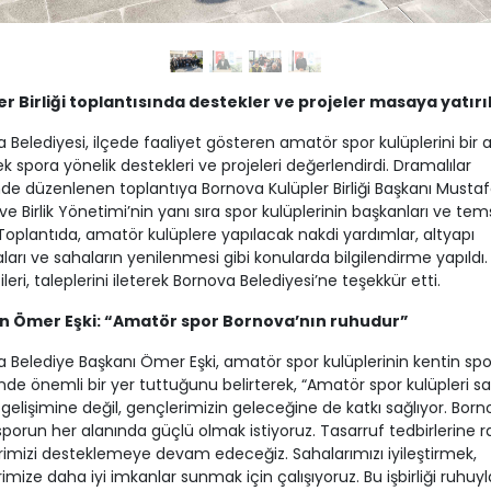
er Birliği toplantısında destekler ve projeler masaya yatırı
 Belediyesi, ilçede faaliyet gösteren amatör spor kulüplerini bir 
ek spora yönelik destekleri ve projeleri değerlendirdi. Dramalılar
de düzenlenen toplantıya Bornova Kulüpler Birliği Başkanı Musta
ve Birlik Yönetimi’nin yanı sıra spor kulüplerinin başkanları ve temsi
. Toplantıda, amatör kulüplere yapılacak nakdi yardımlar, altyapı
ları ve sahaların yenilenmesi gibi konularda bilgilendirme yapıldı.
leri, taleplerini ileterek Bornova Belediyesi’ne teşekkür etti.
n Ömer Eşki: “Amatör spor Bornova’nın ruhudur”
 Belediye Başkanı Ömer Eşki, amatör spor kulüplerinin kentin spo
nde önemli bir yer tuttuğunu belirterek, “Amatör spor kulüpleri 
gelişimine değil, gençlerimizin geleceğine de katkı sağlıyor. Born
sporun her alanında güçlü olmak istiyoruz. Tasarruf tedbirlerine
rimizi desteklemeye devam edeceğiz. Sahalarımızı iyileştirmek,
imize daha iyi imkanlar sunmak için çalışıyoruz. Bu işbirliği ruhuyl