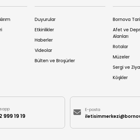
lırım
Duyurular
Bornova Tar
ri
Etkinlikler
Afet ve De
Alanları
Haberler
Rotalar
Videolar
Müzeler
Bülten ve Broşürler
Sergi ve Ziya
Köşkler
sapp
E-posta
 999 19 19