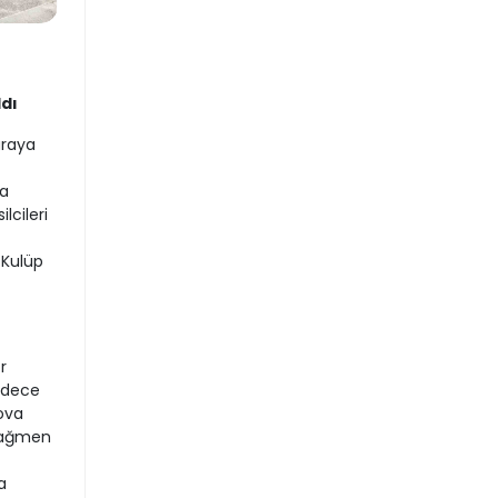
ldı
araya
fa
lcileri
 Kulüp
r
sadece
ova
 rağmen
a