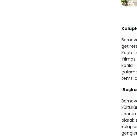
Kulüpl
Bornova
getirer
Köşkü'n
Yılmaz 
katıldı
çalışma
temsilci
Başka
Bornova
kültürü
sporun 
olarak 
kulüple
gençler