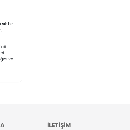
sık bir
,
kdi
ni
ğını ve
VA
İLETİŞİM