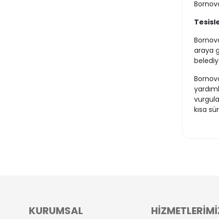
Bornova
Tesisl
Bornova
araya g
belediy
Bornova
yardıml
vurgula
kısa sü
KURUMSAL
HİZMETLERİMİ