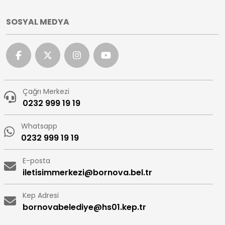
SOSYAL MEDYA
Çağrı Merkezi
0232 999 19 19
Whatsapp
0232 999 19 19
E-posta
iletisimmerkezi@bornova.bel.tr
Kep Adresi
bornovabelediye@hs01.kep.tr