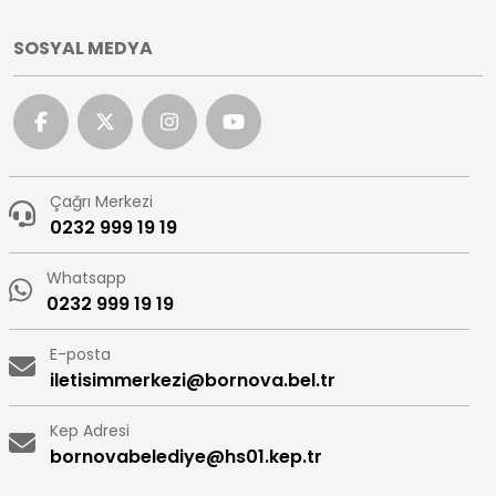
SOSYAL MEDYA
Çağrı Merkezi
0232 999 19 19
Whatsapp
0232 999 19 19
E-posta
iletisimmerkezi@bornova.bel.tr
Kep Adresi
bornovabelediye@hs01.kep.tr