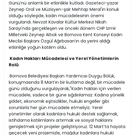
Günü’nü anlamlı bir etkinlikle kutladı. Gazeteci-yazar
Zeynep Oral ve Müzisyen-şair Mehtap Meral'in konuk
olduğu söyleşide, kadın mücadelesinin önemi
vurgulandı. Nevzat Kavalar Kültür Merkezi Nikah
Sarayı'nda gerçekleşen ve önceki dönem CHP İzmir
Milletveki Zeynep Altıok ve Bornova Kent Konseyi Kadın
Meclisi Başkanı Özgül Ağırbasan’ın da yerini aldığı
etkinliğe yoğun katılım oldu.
Kadın Hakları Mücadelesi ve Yerel Yönetimlerin
Rolü
Bornova Belediyesi Başkan Yardımcısı Duygu Bölük,
konuşmasında 8 Mart’ın bir kutlama değil, bir mücadele
günü olduğunu vurgulayarak,"Kadın hakları için verilen
mücadele, sadece bir güne sığdırılamaz. Kadına yönelik
şiddet, ekonomik eşitsizlikler, hukuki engeller gibi
sorunlarla her gün mücadele etmeliyiz. Yerel
yönetimler olarak kadınlara hukuki destek sağlamak,
istihdama katılımlarını artırmak ve sosyal haklarını
genişletmek için projeler geliştiriyoruz. 12 Mart’ta hayata
geçecek yeni projemizle, mağdur kadınlara hukuki