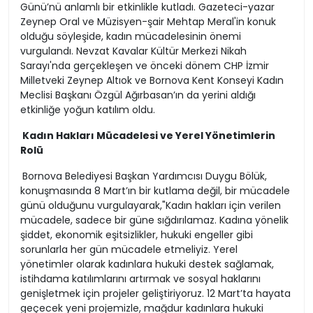
Günü’nü anlamlı bir etkinlikle kutladı. Gazeteci-yazar
Zeynep Oral ve Müzisyen-şair Mehtap Meral'in konuk
olduğu söyleşide, kadın mücadelesinin önemi
vurgulandı. Nevzat Kavalar Kültür Merkezi Nikah
Sarayı'nda gerçekleşen ve önceki dönem CHP İzmir
Milletveki Zeynep Altıok ve Bornova Kent Konseyi Kadın
Meclisi Başkanı Özgül Ağırbasan’ın da yerini aldığı
etkinliğe yoğun katılım oldu.
Kadın Hakları Mücadelesi ve Yerel Yönetimlerin
Rolü
Bornova Belediyesi Başkan Yardımcısı Duygu Bölük,
konuşmasında 8 Mart’ın bir kutlama değil, bir mücadele
günü olduğunu vurgulayarak,"Kadın hakları için verilen
mücadele, sadece bir güne sığdırılamaz. Kadına yönelik
şiddet, ekonomik eşitsizlikler, hukuki engeller gibi
sorunlarla her gün mücadele etmeliyiz. Yerel
yönetimler olarak kadınlara hukuki destek sağlamak,
istihdama katılımlarını artırmak ve sosyal haklarını
genişletmek için projeler geliştiriyoruz. 12 Mart’ta hayata
geçecek yeni projemizle, mağdur kadınlara hukuki