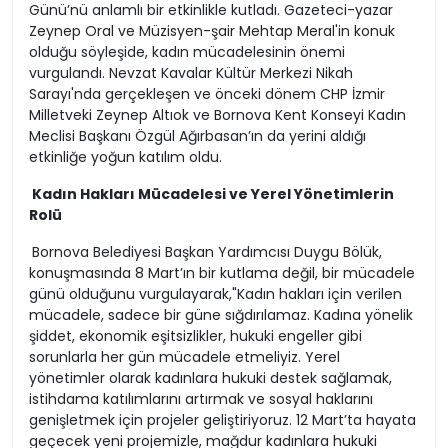
Günü’nü anlamlı bir etkinlikle kutladı. Gazeteci-yazar
Zeynep Oral ve Müzisyen-şair Mehtap Meral'in konuk
olduğu söyleşide, kadın mücadelesinin önemi
vurgulandı. Nevzat Kavalar Kültür Merkezi Nikah
Sarayı'nda gerçekleşen ve önceki dönem CHP İzmir
Milletveki Zeynep Altıok ve Bornova Kent Konseyi Kadın
Meclisi Başkanı Özgül Ağırbasan’ın da yerini aldığı
etkinliğe yoğun katılım oldu.
Kadın Hakları Mücadelesi ve Yerel Yönetimlerin
Rolü
Bornova Belediyesi Başkan Yardımcısı Duygu Bölük,
konuşmasında 8 Mart’ın bir kutlama değil, bir mücadele
günü olduğunu vurgulayarak,"Kadın hakları için verilen
mücadele, sadece bir güne sığdırılamaz. Kadına yönelik
şiddet, ekonomik eşitsizlikler, hukuki engeller gibi
sorunlarla her gün mücadele etmeliyiz. Yerel
yönetimler olarak kadınlara hukuki destek sağlamak,
istihdama katılımlarını artırmak ve sosyal haklarını
genişletmek için projeler geliştiriyoruz. 12 Mart’ta hayata
geçecek yeni projemizle, mağdur kadınlara hukuki