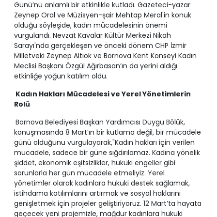
Günü’nü anlamlı bir etkinlikle kutladı. Gazeteci-yazar
Zeynep Oral ve Müzisyen-şair Mehtap Meral'in konuk
olduğu söyleşide, kadın mücadelesinin önemi
vurgulandı. Nevzat Kavalar Kültür Merkezi Nikah
Sarayı'nda gerçekleşen ve önceki dönem CHP İzmir
Milletveki Zeynep Altıok ve Bornova Kent Konseyi Kadın
Meclisi Başkanı Özgül Ağırbasan’ın da yerini aldığı
etkinliğe yoğun katılım oldu.
Kadın Hakları Mücadelesi ve Yerel Yönetimlerin
Rolü
Bornova Belediyesi Başkan Yardımcısı Duygu Bölük,
konuşmasında 8 Mart’ın bir kutlama değil, bir mücadele
günü olduğunu vurgulayarak,"Kadın hakları için verilen
mücadele, sadece bir güne sığdırılamaz. Kadına yönelik
şiddet, ekonomik eşitsizlikler, hukuki engeller gibi
sorunlarla her gün mücadele etmeliyiz. Yerel
yönetimler olarak kadınlara hukuki destek sağlamak,
istihdama katılımlarını artırmak ve sosyal haklarını
genişletmek için projeler geliştiriyoruz. 12 Mart’ta hayata
geçecek yeni projemizle, mağdur kadınlara hukuki