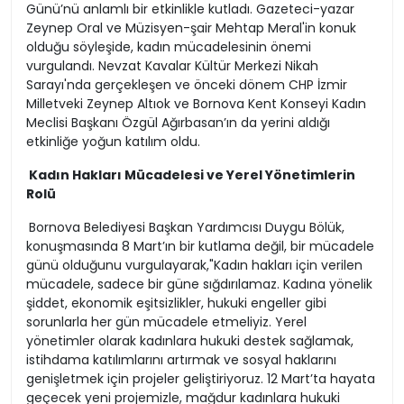
Günü’nü anlamlı bir etkinlikle kutladı. Gazeteci-yazar
Zeynep Oral ve Müzisyen-şair Mehtap Meral'in konuk
olduğu söyleşide, kadın mücadelesinin önemi
vurgulandı. Nevzat Kavalar Kültür Merkezi Nikah
Sarayı'nda gerçekleşen ve önceki dönem CHP İzmir
Milletveki Zeynep Altıok ve Bornova Kent Konseyi Kadın
Meclisi Başkanı Özgül Ağırbasan’ın da yerini aldığı
etkinliğe yoğun katılım oldu.
Kadın Hakları Mücadelesi ve Yerel Yönetimlerin
Rolü
Bornova Belediyesi Başkan Yardımcısı Duygu Bölük,
konuşmasında 8 Mart’ın bir kutlama değil, bir mücadele
günü olduğunu vurgulayarak,"Kadın hakları için verilen
mücadele, sadece bir güne sığdırılamaz. Kadına yönelik
şiddet, ekonomik eşitsizlikler, hukuki engeller gibi
sorunlarla her gün mücadele etmeliyiz. Yerel
yönetimler olarak kadınlara hukuki destek sağlamak,
istihdama katılımlarını artırmak ve sosyal haklarını
genişletmek için projeler geliştiriyoruz. 12 Mart’ta hayata
geçecek yeni projemizle, mağdur kadınlara hukuki