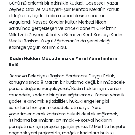
Günü’nü anlamlı bir etkinlikle kutladı. Gazeteci-yazar
Zeynep Oral ve Müzisyen-şair Mehtap Meral'in konuk
olduğu söyleşide, kadın mücadelesinin önemi
vurgulandı. Nevzat Kavalar Kültür Merkezi Nikah
Sarayı'nda gerçekleşen ve önceki dönem CHP İzmir
Milletveki Zeynep Altıok ve Bornova Kent Konseyi Kadın
Meclisi Başkanı Özgül Ağırbasan’ın da yerini aldığı
etkinliğe yoğun katılım oldu.
Kadın Hakları Mücadelesi ve Yerel Yönetimlerin
Rolü
Bornova Belediyesi Başkan Yardımcısı Duygu Bölük,
konuşmasında 8 Mart’ın bir kutlama değil, bir mücadele
günü olduğunu vurgulayarak,"Kadın hakları için verilen
mücadele, sadece bir güne sığdırılamaz. Kadına yönelik
şiddet, ekonomik eşitsizlikler, hukuki engeller gibi
sorunlarla her gün mücadele etmeliyiz. Yerel
yönetimler olarak kadınlara hukuki destek sağlamak,
istihdama katılımlarını artırmak ve sosyal haklarını
genişletmek için projeler geliştiriyoruz. 12 Mart’ta hayata
geçecek yeni projemizle, mağdur kadınlara hukuki