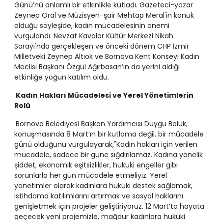
Günü’nü anlamlı bir etkinlikle kutladı. Gazeteci-yazar
Zeynep Oral ve Müzisyen-şair Mehtap Meral'in konuk
olduğu söyleşide, kadın mücadelesinin önemi
vurgulandı. Nevzat Kavalar Kültür Merkezi Nikah
Sarayı'nda gerçekleşen ve önceki dönem CHP İzmir
Milletveki Zeynep Altıok ve Bornova Kent Konseyi Kadın
Meclisi Başkanı Özgül Ağırbasan’ın da yerini aldığı
etkinliğe yoğun katılım oldu.
Kadın Hakları Mücadelesi ve Yerel Yönetimlerin
Rolü
Bornova Belediyesi Başkan Yardımcısı Duygu Bölük,
konuşmasında 8 Mart’ın bir kutlama değil, bir mücadele
günü olduğunu vurgulayarak,"Kadın hakları için verilen
mücadele, sadece bir güne sığdırılamaz. Kadına yönelik
şiddet, ekonomik eşitsizlikler, hukuki engeller gibi
sorunlarla her gün mücadele etmeliyiz. Yerel
yönetimler olarak kadınlara hukuki destek sağlamak,
istihdama katılımlarını artırmak ve sosyal haklarını
genişletmek için projeler geliştiriyoruz. 12 Mart’ta hayata
geçecek yeni projemizle, mağdur kadınlara hukuki