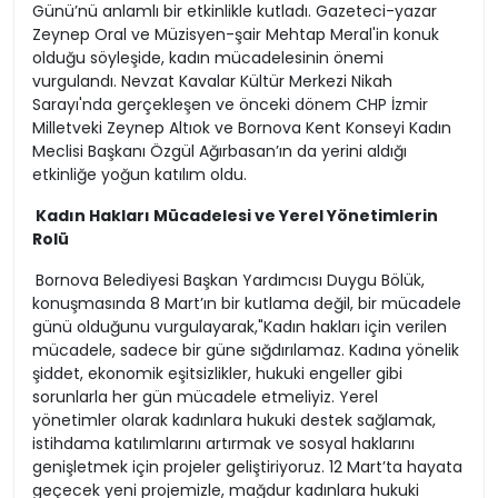
Günü’nü anlamlı bir etkinlikle kutladı. Gazeteci-yazar
Zeynep Oral ve Müzisyen-şair Mehtap Meral'in konuk
olduğu söyleşide, kadın mücadelesinin önemi
vurgulandı. Nevzat Kavalar Kültür Merkezi Nikah
Sarayı'nda gerçekleşen ve önceki dönem CHP İzmir
Milletveki Zeynep Altıok ve Bornova Kent Konseyi Kadın
Meclisi Başkanı Özgül Ağırbasan’ın da yerini aldığı
etkinliğe yoğun katılım oldu.
Kadın Hakları Mücadelesi ve Yerel Yönetimlerin
Rolü
Bornova Belediyesi Başkan Yardımcısı Duygu Bölük,
konuşmasında 8 Mart’ın bir kutlama değil, bir mücadele
günü olduğunu vurgulayarak,"Kadın hakları için verilen
mücadele, sadece bir güne sığdırılamaz. Kadına yönelik
şiddet, ekonomik eşitsizlikler, hukuki engeller gibi
sorunlarla her gün mücadele etmeliyiz. Yerel
yönetimler olarak kadınlara hukuki destek sağlamak,
istihdama katılımlarını artırmak ve sosyal haklarını
genişletmek için projeler geliştiriyoruz. 12 Mart’ta hayata
geçecek yeni projemizle, mağdur kadınlara hukuki