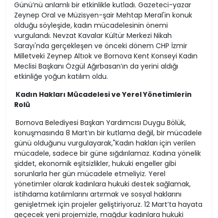
Günü’nü anlamlı bir etkinlikle kutladı. Gazeteci-yazar
Zeynep Oral ve Müzisyen-şair Mehtap Meral'in konuk
olduğu söyleşide, kadın mücadelesinin önemi
vurgulandı. Nevzat Kavalar Kültür Merkezi Nikah
Sarayı'nda gerçekleşen ve önceki dönem CHP İzmir
Milletveki Zeynep Altıok ve Bornova Kent Konseyi Kadın
Meclisi Başkanı Özgül Ağırbasan’ın da yerini aldığı
etkinliğe yoğun katılım oldu.
Kadın Hakları Mücadelesi ve Yerel Yönetimlerin
Rolü
Bornova Belediyesi Başkan Yardımcısı Duygu Bölük,
konuşmasında 8 Mart’ın bir kutlama değil, bir mücadele
günü olduğunu vurgulayarak,"Kadın hakları için verilen
mücadele, sadece bir güne sığdırılamaz. Kadına yönelik
şiddet, ekonomik eşitsizlikler, hukuki engeller gibi
sorunlarla her gün mücadele etmeliyiz. Yerel
yönetimler olarak kadınlara hukuki destek sağlamak,
istihdama katılımlarını artırmak ve sosyal haklarını
genişletmek için projeler geliştiriyoruz. 12 Mart’ta hayata
geçecek yeni projemizle, mağdur kadınlara hukuki