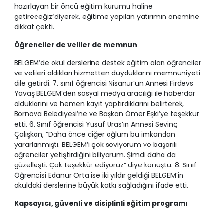
dönemde BELGEM Dershanesi’nin İzmir genelinde
kapsamlı ve nitelikli eğitim sunarak gençleri geleceğe
hazırlayan bir öncü eğitim kurumu haline
getireceğiz”diyerek, eğitime yapılan yatırımın önemine
dikkat çekti.
Öğrenciler de veliler de memnun
BELGEM’de okul derslerine destek eğitim alan öğrenciler
ve velileri aldıkları hizmetten duyduklarını memnuniyeti
dile getirdi. 7. sınıf öğrencisi Nisanur’un Annesi Firdevs
Yavaş BELGEM’den sosyal medya aracılığı ile haberdar
olduklarını ve hemen kayıt yaptırdıklarını belirterek,
Bornova Belediyesi’ne ve Başkan Ömer Eşki’ye teşekkür
etti. 6. Sınıf öğrencisi Yusuf Uras’ın Annesi Sevinç
Çalışkan, “Daha önce diğer oğlum bu imkandan
yararlanmıştı. BELGEM’i çok seviyorum ve başarılı
öğrenciler yetiştirdiğini biliyorum. Şimdi daha da
güzelleşti. Çok teşekkür ediyoruz” diye konuştu. 8. Sınıf
Öğrencisi Edanur Orta ise iki yıldır geldiği BELGEM’in
okuldaki derslerine büyük katkı sağladığını ifade etti.
Kapsayıcı, güvenli ve disiplinli eğitim programı