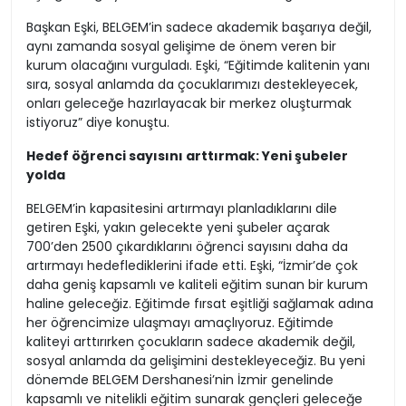
geldiği bir yer olmaktan çıkacak ve eğitimde fırsat
eşitliğini sağlayan örnek bir kurum haline gelecek” dedi.
Başkan Eşki, BELGEM’in sadece akademik başarıya değil,
aynı zamanda sosyal gelişime de önem veren bir
kurum olacağını vurguladı. Eşki, “Eğitimde kalitenin yanı
sıra, sosyal anlamda da çocuklarımızı destekleyecek,
onları geleceğe hazırlayacak bir merkez oluşturmak
istiyoruz” diye konuştu.
Hedef öğrenci sayısını arttırmak: Yeni şubeler
yolda
BELGEM’in kapasitesini artırmayı planladıklarını dile
getiren Eşki, yakın gelecekte yeni şubeler açarak
700’den 2500 çıkardıklarını öğrenci sayısını daha da
artırmayı hedeflediklerini ifade etti. Eşki, “İzmir’de çok
daha geniş kapsamlı ve kaliteli eğitim sunan bir kurum
haline geleceğiz. Eğitimde fırsat eşitliği sağlamak adına
her öğrencimize ulaşmayı amaçlıyoruz. Eğitimde
kaliteyi arttırırken çocukların sadece akademik değil,
sosyal anlamda da gelişimini destekleyeceğiz. Bu yeni