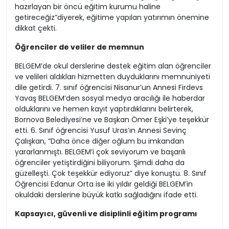
dönemde BELGEM Dershanesi’nin İzmir genelinde
kapsamlı ve nitelikli eğitim sunarak gençleri geleceğe
hazırlayan bir öncü eğitim kurumu haline
getireceğiz”diyerek, eğitime yapılan yatırımın önemine
dikkat çekti.
Öğrenciler de veliler de memnun
BELGEM’de okul derslerine destek eğitim alan öğrenciler
ve velileri aldıkları hizmetten duyduklarını memnuniyeti
dile getirdi. 7. sınıf öğrencisi Nisanur’un Annesi Firdevs
Yavaş BELGEM’den sosyal medya aracılığı ile haberdar
olduklarını ve hemen kayıt yaptırdıklarını belirterek,
Bornova Belediyesi’ne ve Başkan Ömer Eşki’ye teşekkür
etti. 6. Sınıf öğrencisi Yusuf Uras’ın Annesi Sevinç
Çalışkan, “Daha önce diğer oğlum bu imkandan
yararlanmıştı. BELGEM’i çok seviyorum ve başarılı
öğrenciler yetiştirdiğini biliyorum. Şimdi daha da
güzelleşti. Çok teşekkür ediyoruz” diye konuştu. 8. Sınıf
Öğrencisi Edanur Orta ise iki yıldır geldiği BELGEM’in
okuldaki derslerine büyük katkı sağladığını ifade etti.
Kapsayıcı, güvenli ve disiplinli eğitim programı