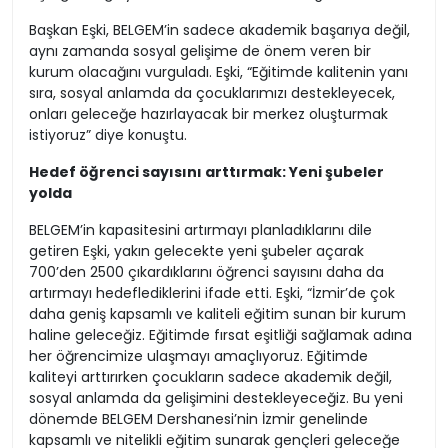
geldiği bir yer olmaktan çıkacak ve eğitimde fırsat
eşitliğini sağlayan örnek bir kurum haline gelecek” dedi.
Başkan Eşki, BELGEM’in sadece akademik başarıya değil,
aynı zamanda sosyal gelişime de önem veren bir
kurum olacağını vurguladı. Eşki, “Eğitimde kalitenin yanı
sıra, sosyal anlamda da çocuklarımızı destekleyecek,
onları geleceğe hazırlayacak bir merkez oluşturmak
istiyoruz” diye konuştu.
Hedef öğrenci sayısını arttırmak: Yeni şubeler
yolda
BELGEM’in kapasitesini artırmayı planladıklarını dile
getiren Eşki, yakın gelecekte yeni şubeler açarak
700’den 2500 çıkardıklarını öğrenci sayısını daha da
artırmayı hedeflediklerini ifade etti. Eşki, “İzmir’de çok
daha geniş kapsamlı ve kaliteli eğitim sunan bir kurum
haline geleceğiz. Eğitimde fırsat eşitliği sağlamak adına
her öğrencimize ulaşmayı amaçlıyoruz. Eğitimde
kaliteyi arttırırken çocukların sadece akademik değil,
sosyal anlamda da gelişimini destekleyeceğiz. Bu yeni