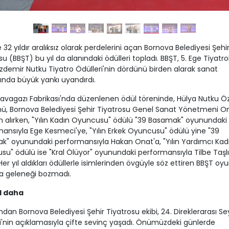
e 32 yıldır aralıksız olarak perdelerini açan Bornova Belediyesi Şehi
su (BBŞT) bu yıl da alanındaki ödülleri topladı. BBŞT, 5. Ege Tiyatro
 Özdemir Nutku Tiyatro Ödülleri'nin dördünü birden alarak sanat
nda büyük yankı uyandırdı.
Havagazı Fabrikası'nda düzenlenen ödül töreninde, Hülya Nutku Ö
ü, Bornova Belediyesi Şehir Tiyatrosu Genel Sanat Yönetmeni O
 alırken, "Yılın Kadın Oyuncusu" ödülü "39 Basamak" oyunundaki
ansıyla Ege Kesmeci'ye, "Yılın Erkek Oyuncusu" ödülü yine "39
" oyunundaki performansıyla Hakan Onat'a, "Yılın Yardımcı Kad
u" ödülü ise "Kral Ölüyor" oyunundaki performansıyla Tilbe Taşlı
 Her yıl aldıkları ödüllerle isimlerinden övgüyle söz ettiren BBŞT oyu
da geleneği bozmadı.
ül daha
dan Bornova Belediyesi Şehir Tiyatrosu ekibi, 24. Direklerarası Sey
i'nin açıklamasıyla çifte sevinç yaşadı. Önümüzdeki günlerde