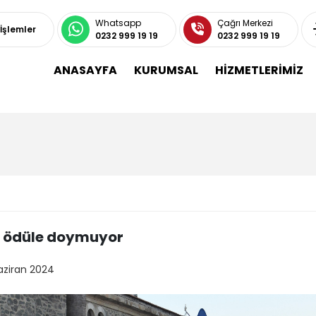
Whatsapp
Çağrı Merkezi
 İşlemler
0232 999 19 19
0232 999 19 19
ANASAYFA
KURUMSAL
HİZMETLERİMİZ
 ödüle doymuyor
aziran 2024