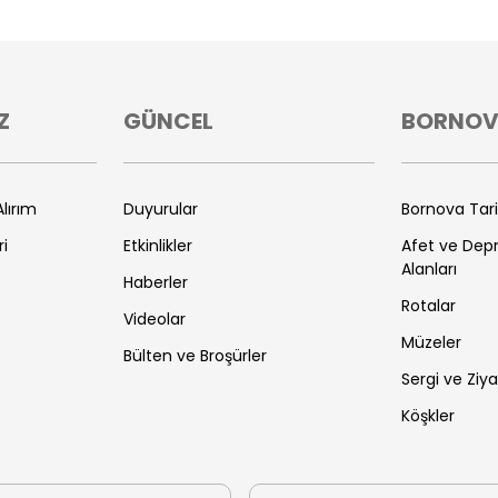
Z
GÜNCEL
BORNO
lırım
Duyurular
Bornova Tar
ri
Etkinlikler
Afet ve De
Alanları
Haberler
Rotalar
Videolar
Müzeler
Bülten ve Broşürler
Sergi ve Ziya
Köşkler