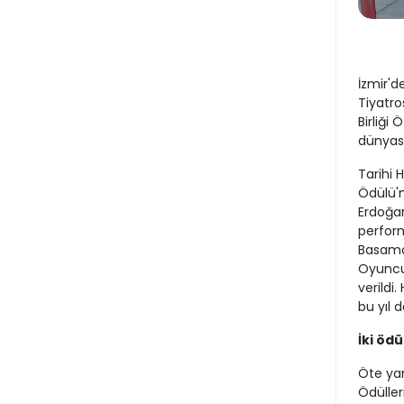
İzmir'd
Tiyatro
Birliği
dünyası
Tarihi 
Ödülü'n
Erdoğan
perform
Basamak
Oyuncus
verildi.
bu yıl 
İki öd
Öte yan
Ödüller