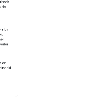
 almak
n de
n, bir
r.
nel
yerler
n en
sindeki