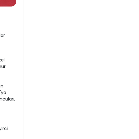
r
lar
zel
nur
ın
'ya
ncuları,
irci