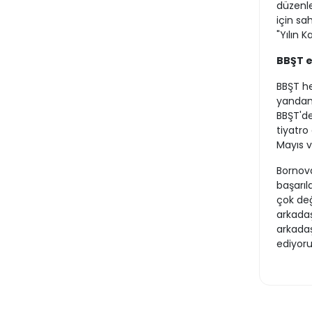
düzenle
için sa
"Yılın 
BBŞT e
BBŞT he
yandan 
BBŞT'de
tiyatro
Mayıs v
Bornova
başarıl
çok de
arkadaş
arkadaş
ediyor