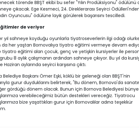
necek törende BBŞT ekibi bu sefer "Yılın Prodüksiyonu" ödülünü
hneye çıkacak. Ege Kesmeci, 24. Direklerarası Seyirci Ödülleri'nde
Kadın Oyuncusu" ödülüne layık görülerek başarısını tescilledi.
ğitimler de veriyor
r yıl sahneye koyduğu oyunlarla tiyatroseverlerin ilgi odağı olurke
da her yaştan Bornovalıya tiyatro eğitimi vermeye devam ediyo
 tiyatro eğitimi alan çocuk, genç ve yetişkin kursiyerler ile perso
 grubu 8 aylık çalışmanın ardından sahneye çıkıyor. Bu yıl da kursi
e Haziran aylarında seyirci karşısına çıktı.
 Belediye Başkanı Ömer Eşki, köklü bir geleneği olan BBŞT'nin
arıyla gurur duyduklarını belirterek, "Bu dönem, Bornova'da sanatı
ğer gördüğü dönem olacak. Bunun için Bornova Belediyesi bünye
larımıza verebileceğimiz bütün destekleri vereceğiz. Tiyatrocu
larımıza bize yaşattıkları gurur için Bornovalılar adına teşekkür
um.