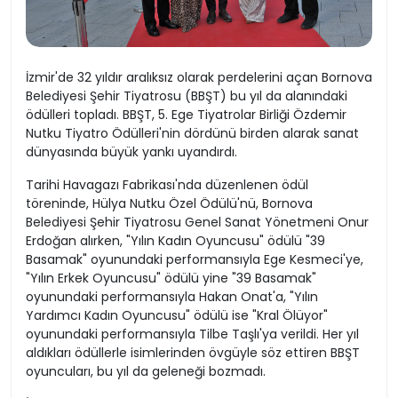
İzmir'de 32 yıldır aralıksız olarak perdelerini açan Bornova
Belediyesi Şehir Tiyatrosu (BBŞT) bu yıl da alanındaki
ödülleri topladı. BBŞT, 5. Ege Tiyatrolar Birliği Özdemir
Nutku Tiyatro Ödülleri'nin dördünü birden alarak sanat
dünyasında büyük yankı uyandırdı.
Tarihi Havagazı Fabrikası'nda düzenlenen ödül
töreninde, Hülya Nutku Özel Ödülü'nü, Bornova
Belediyesi Şehir Tiyatrosu Genel Sanat Yönetmeni Onur
Erdoğan alırken, "Yılın Kadın Oyuncusu" ödülü "39
Basamak" oyunundaki performansıyla Ege Kesmeci'ye,
"Yılın Erkek Oyuncusu" ödülü yine "39 Basamak"
oyunundaki performansıyla Hakan Onat'a, "Yılın
Yardımcı Kadın Oyuncusu" ödülü ise "Kral Ölüyor"
oyunundaki performansıyla Tilbe Taşlı'ya verildi. Her yıl
aldıkları ödüllerle isimlerinden övgüyle söz ettiren BBŞT
oyuncuları, bu yıl da geleneği bozmadı.