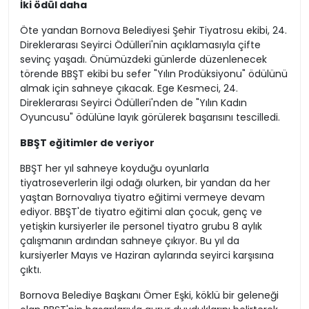
İki ödül daha
Öte yandan Bornova Belediyesi Şehir Tiyatrosu ekibi, 24.
Direklerarası Seyirci Ödülleri'nin açıklamasıyla çifte
sevinç yaşadı. Önümüzdeki günlerde düzenlenecek
törende BBŞT ekibi bu sefer "Yılın Prodüksiyonu" ödülünü
almak için sahneye çıkacak. Ege Kesmeci, 24.
Direklerarası Seyirci Ödülleri'nden de "Yılın Kadın
Oyuncusu" ödülüne layık görülerek başarısını tescilledi.
BBŞT eğitimler de veriyor
BBŞT her yıl sahneye koyduğu oyunlarla
tiyatroseverlerin ilgi odağı olurken, bir yandan da her
yaştan Bornovalıya tiyatro eğitimi vermeye devam
ediyor. BBŞT'de tiyatro eğitimi alan çocuk, genç ve
yetişkin kursiyerler ile personel tiyatro grubu 8 aylık
çalışmanın ardından sahneye çıkıyor. Bu yıl da
kursiyerler Mayıs ve Haziran aylarında seyirci karşısına
çıktı.
Bornova Belediye Başkanı Ömer Eşki, köklü bir geleneği