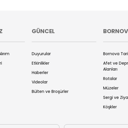
Z
GÜNCEL
BORNO
lırım
Duyurular
Bornova Tar
ri
Etkinlikler
Afet ve De
Alanları
Haberler
Rotalar
Videolar
Müzeler
Bülten ve Broşürler
Sergi ve Ziya
Köşkler