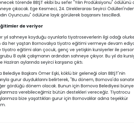
necek törende BBŞT ekibi bu sefer "Yılın Prodüksiyonu" ödülünü
hneye çıkacak. Ege Kesmeci, 24. Direklerarası Seyirci Ödülleri'nde
Kadın Oyuncusu" ödülüne layık görülerek başarısını tescilledi.
ğitimler de veriyor
r yıl sahneye koyduğu oyunlarla tiyatroseverlerin ilgi odağı olurke
da her yaştan Bornovalıya tiyatro eğitimi vermeye devam ediyo
 tiyatro eğitimi alan çocuk, genç ve yetişkin kursiyerler ile perso
 grubu 8 aylık çalışmanın ardından sahneye çıkıyor. Bu yıl da kursi
e Haziran aylarında seyirci karşısına çıktı.
 Belediye Başkanı Ömer Eşki, köklü bir geleneği olan BBŞT'nin
arıyla gurur duyduklarını belirterek, "Bu dönem, Bornova'da sanatı
ğer gördüğü dönem olacak. Bunun için Bornova Belediyesi bünye
larımıza verebileceğimiz bütün destekleri vereceğiz. Tiyatrocu
larımıza bize yaşattıkları gurur için Bornovalılar adına teşekkür
um.