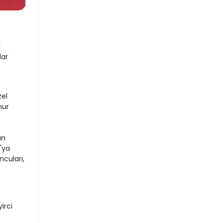
r
lar
zel
nur
ın
'ya
ncuları,
irci