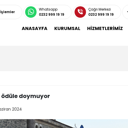
Whatsapp
Çağrı Merkezi
 İşlemler
0232 999 19 19
0232 999 19 19
ANASAYFA
KURUMSAL
HİZMETLERİMİZ
 ödüle doymuyor
aziran 2024