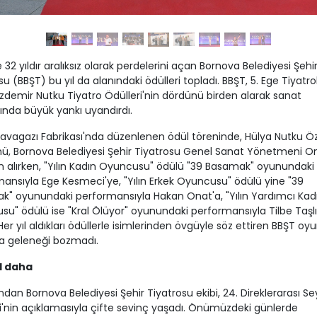
e 32 yıldır aralıksız olarak perdelerini açan Bornova Belediyesi Şehi
su (BBŞT) bu yıl da alanındaki ödülleri topladı. BBŞT, 5. Ege Tiyatro
 Özdemir Nutku Tiyatro Ödülleri'nin dördünü birden alarak sanat
nda büyük yankı uyandırdı.
Havagazı Fabrikası'nda düzenlenen ödül töreninde, Hülya Nutku Ö
ü, Bornova Belediyesi Şehir Tiyatrosu Genel Sanat Yönetmeni O
 alırken, "Yılın Kadın Oyuncusu" ödülü "39 Basamak" oyunundaki
ansıyla Ege Kesmeci'ye, "Yılın Erkek Oyuncusu" ödülü yine "39
" oyunundaki performansıyla Hakan Onat'a, "Yılın Yardımcı Kad
u" ödülü ise "Kral Ölüyor" oyunundaki performansıyla Tilbe Taşlı
 Her yıl aldıkları ödüllerle isimlerinden övgüyle söz ettiren BBŞT oyu
da geleneği bozmadı.
ül daha
dan Bornova Belediyesi Şehir Tiyatrosu ekibi, 24. Direklerarası Sey
i'nin açıklamasıyla çifte sevinç yaşadı. Önümüzdeki günlerde