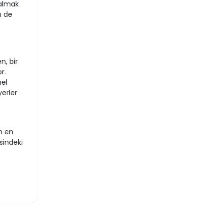
 almak
n de
n, bir
r.
nel
yerler
n en
sindeki