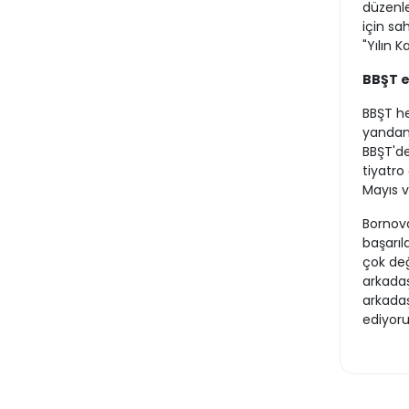
düzenle
için sa
"Yılın 
BBŞT e
BBŞT he
yandan 
BBŞT'de
tiyatro
Mayıs v
Bornova
başarıl
çok de
arkadaş
arkadaş
ediyor