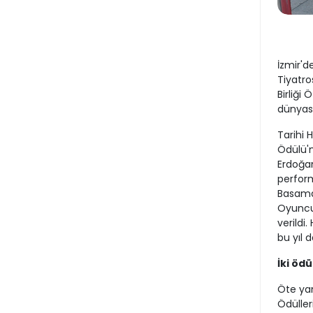
İzmir'd
Tiyatro
Birliği
dünyası
Tarihi 
Ödülü'n
Erdoğan
perform
Basamak
Oyuncus
verildi.
bu yıl 
İki öd
Öte yan
Ödüller