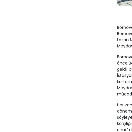
Bornov
Bornova
Lozan 
Meydanı
Bornov
önce Bo
geldi, 
İstasyo
korteji
Meydanı
mücade
Her zam
dönemde
söyleye
karşılı
onur” d