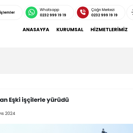
Whatsapp
Çağrı Merkezi
 İşlemler
0232 999 19 19
0232 999 19 19
ANASAYFA
KURUMSAL
HİZMETLERİMİZ
n Eşki işçilerle yürüdü
yıs 2024