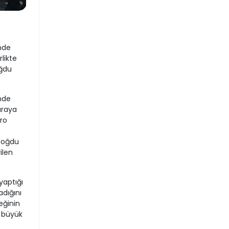
nde
likte
ğdu
nde
araya
tro
ndoğdu
ilen
yaptığı
dığını
eğinin
n büyük