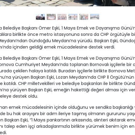
a Belediye Başkanı Ömer Eşki, 1 Mayıs Emek ve Dayanışma Günü’
lılara birlikte önce metro istasyonuna sonra da CHP örgütüyle bir
Meydanı’ndan Gündoğdu Meydanı’na yürüdü. Başkan Eşki, Gündo
’nda içinden geldiği emek mücadelesine destek verdi.
a Belediye Başkanı Ömer Eşki, 1 Mayıs Emek ve Dayanışma Günü’
rnova Cumhuriyet Meydanı’nda toplanan Bornovalı işçilerle bir 
burada çekilen halaya katıldı. Buradan işçilerle birlikte Bornova Me
nu’na yürüyen Başkan Eşki, Lozan Meydanı’nda CHP İl Örgütü’nün
ne katıldı. CHP milletvekilleri ve belediye başkanları ile birlikte Gü
’na yürüyen Başkan Eşki, emeğin hakettiği değeri alması için ver
leye destek oldu.
an emek mücadelesinin içinde olduğunu ve sendika başkanlığı 
 bu hak arayışını bir adım ileriye taşımış olmanın gururunu yaşa
n Başkan Eşki, “1 Mayıs pankartının arkasında, alınteri akıtarak em
ğını talep eden işçi arkadaşlarımızla birlikte yürümek benim için e
edi.