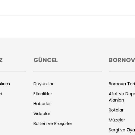
Z
GÜNCEL
BORNO
lırım
Duyurular
Bornova Tar
ri
Etkinlikler
Afet ve De
Alanları
Haberler
Rotalar
Videolar
Müzeler
Bülten ve Broşürler
Sergi ve Ziya