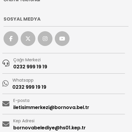
SOSYAL MEDYA
Çağrı Merkezi
0232 999 19 19
Whatsapp
0232 999 19 19
E-posta
iletisimmerkezi@bornova.bel.tr
Kep Adresi
bornovabelediye@hs01.kep.tr