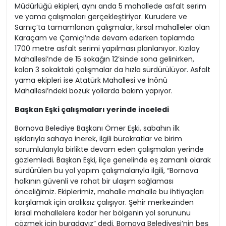
Müdürlüğü ekipleri, aynı anda 5 mahallede asfalt serim
ve yama çalışmaları gerçekleştiriyor. Kurudere ve
Sarnıç’ta tamamlanan çalışmalar, kırsal mahalleler olan
Karaçam ve Çamiçi’nde devam ederken toplamda
1700 metre asfalt serimi yapılması planlanıyor. Kızılay
Mahallesi’nde de 15 sokağın 12’sinde sona gelinirken,
kalan 3 sokaktaki çalışmalar da hızla sürdürülüyor. Asfalt
yama ekipleri ise Atatürk Mahallesi ve İnönü
Mahallesi’ndeki bozuk yollarda bakım yapıyor.
Başkan Eşki çalışmaları yerinde inceledi
Bornova Belediye Başkanı Ömer Eşki, sabahın ilk
ışıklarıyla sahaya inerek, ilgili bürokratlar ve birim
sorumlularıyla birlikte devam eden çalışmaları yerinde
gözlemledi. Başkan Eşki, ilçe genelinde eş zamanlı olarak
sürdürülen bu yol yapım çalışmalarıyla ilgili, “Bornova
halkının güvenli ve rahat bir ulaşım sağlaması
önceliğimiz. Ekiplerimiz, mahalle mahalle bu ihtiyaçları
karşılamak için aralıksız çalışıyor. Şehir merkezinden
kırsal mahallelere kadar her bölgenin yol sorununu
çözmek için buradayız” dedi. Bornova Belediyesi’nin beş