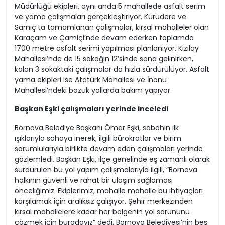
Müdürlüğü ekipleri, aynı anda 5 mahallede asfalt serim
ve yama çalışmaları gerçekleştiriyor. Kurudere ve
Sarnıç’ta tamamlanan çalışmalar, kırsal mahalleler olan
Karaçam ve Çamiçi’nde devam ederken toplamda
1700 metre asfalt serimi yapılması planlanıyor. Kızılay
Mahallesi’nde de 15 sokağın 12’sinde sona gelinirken,
kalan 3 sokaktaki çalışmalar da hızla sürdürülüyor. Asfalt
yama ekipleri ise Atatürk Mahallesi ve İnönü
Mahallesi’ndeki bozuk yollarda bakım yapıyor.
Başkan Eşki çalışmaları yerinde inceledi
Bornova Belediye Başkanı Ömer Eşki, sabahın ilk
ışıklarıyla sahaya inerek, ilgili bürokratlar ve birim
sorumlularıyla birlikte devam eden çalışmaları yerinde
gözlemledi. Başkan Eşki, ilçe genelinde eş zamanlı olarak
sürdürülen bu yol yapım çalışmalarıyla ilgili, “Bornova
halkının güvenli ve rahat bir ulaşım sağlaması
önceliğimiz. Ekiplerimiz, mahalle mahalle bu ihtiyaçları
karşılamak için aralıksız çalışıyor. Şehir merkezinden
kırsal mahallelere kadar her bölgenin yol sorununu
çözmek için buradayız” dedi. Bornova Belediyesi’nin beş