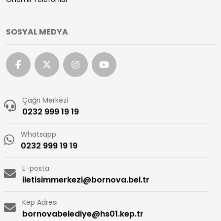
SOSYAL MEDYA
Çağrı Merkezi
0232 999 19 19
Whatsapp
0232 999 19 19
E-posta
iletisimmerkezi@bornova.bel.tr
Kep Adresi
bornovabelediye@hs01.kep.tr