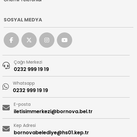
SOSYAL MEDYA
Çağrı Merkezi
0232 999 19 19
Whatsapp
0232 999 19 19
E-posta
iletisimmerkezi@bornova.bel.tr
Kep Adresi
bornovabelediye@hs01.kep.tr