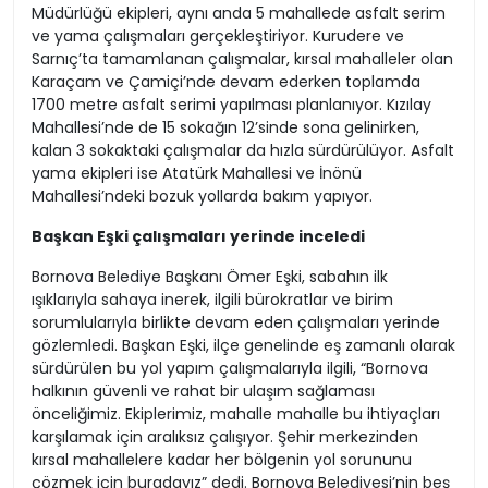
Müdürlüğü ekipleri, aynı anda 5 mahallede asfalt serim
ve yama çalışmaları gerçekleştiriyor. Kurudere ve
Sarnıç’ta tamamlanan çalışmalar, kırsal mahalleler olan
Karaçam ve Çamiçi’nde devam ederken toplamda
1700 metre asfalt serimi yapılması planlanıyor. Kızılay
Mahallesi’nde de 15 sokağın 12’sinde sona gelinirken,
kalan 3 sokaktaki çalışmalar da hızla sürdürülüyor. Asfalt
yama ekipleri ise Atatürk Mahallesi ve İnönü
Mahallesi’ndeki bozuk yollarda bakım yapıyor.
Başkan Eşki çalışmaları yerinde inceledi
Bornova Belediye Başkanı Ömer Eşki, sabahın ilk
ışıklarıyla sahaya inerek, ilgili bürokratlar ve birim
sorumlularıyla birlikte devam eden çalışmaları yerinde
gözlemledi. Başkan Eşki, ilçe genelinde eş zamanlı olarak
sürdürülen bu yol yapım çalışmalarıyla ilgili, “Bornova
halkının güvenli ve rahat bir ulaşım sağlaması
önceliğimiz. Ekiplerimiz, mahalle mahalle bu ihtiyaçları
karşılamak için aralıksız çalışıyor. Şehir merkezinden
kırsal mahallelere kadar her bölgenin yol sorununu
çözmek için buradayız” dedi. Bornova Belediyesi’nin beş