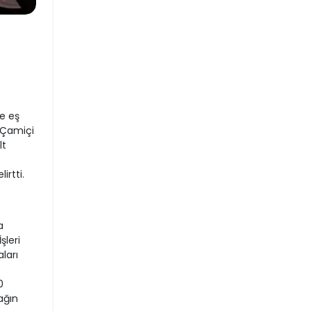
e eş
 Çamiçi
lt
irtti.
a
şleri
ları
0
ağın