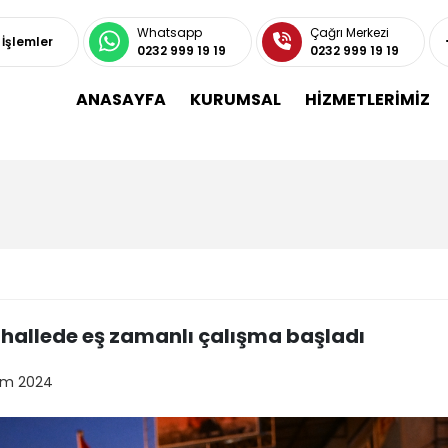
Whatsapp
Çağrı Merkezi
ı İşlemler
0232 999 19 19
0232 999 19 19
ANASAYFA
KURUMSAL
HİZMETLERİMİZ
hallede eş zamanlı çalışma başladı
kim 2024