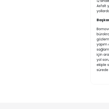
12’sind
Asfalt 
yollard
Başkan
Bornova
bürokra
gözleml
yapım ç
sağlama
için ar
yol sor
ekiple 
sürede 