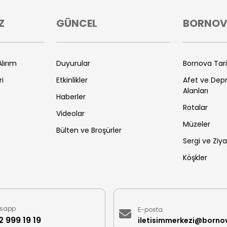
Z
GÜNCEL
BORNO
lırım
Duyurular
Bornova Tar
ri
Etkinlikler
Afet ve De
Alanları
Haberler
Rotalar
Videolar
Müzeler
Bülten ve Broşürler
Sergi ve Ziya
Köşkler
sapp
E-posta
 999 19 19