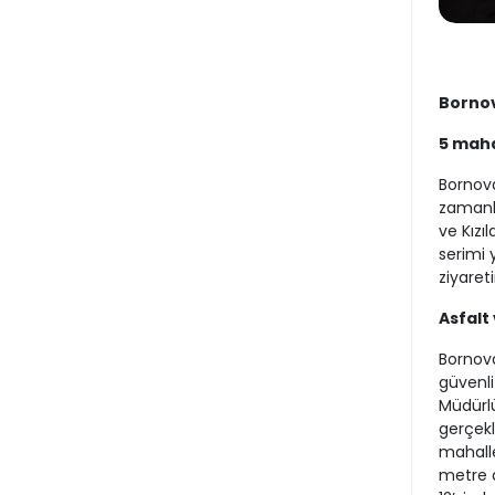
Bornov
5 maha
Bornova
zamanlı
ve Kızı
serimi 
ziyareti
Asfalt
Bornova
güvenli
Müdürlü
gerçekl
mahall
metre a