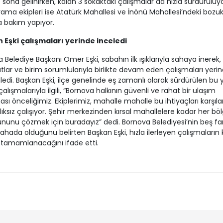
e sona gelinirken, kalan 3 sokaktaki çalışmalar da hızla sürdürülüyo
yama ekipleri ise Atatürk Mahallesi ve İnönü Mahallesi’ndeki bozu
a bakım yapıyor.
 Eşki çalışmaları yerinde inceledi
 Belediye Başkanı Ömer Eşki, sabahın ilk ışıklarıyla sahaya inerek, il
tlar ve birim sorumlularıyla birlikte devam eden çalışmaları yeri
edi. Başkan Eşki, ilçe genelinde eş zamanlı olarak sürdürülen bu y
alışmalarıyla ilgili, “Bornova halkının güvenli ve rahat bir ulaşım
sı önceliğimiz. Ekiplerimiz, mahalle mahalle bu ihtiyaçları karşı
alıksız çalışıyor. Şehir merkezinden kırsal mahallelere kadar her bö
ununu çözmek için buradayız” dedi. Bornova Belediyesi’nin beş far
sahada olduğunu belirten Başkan Eşki, hızla ilerleyen çalışmaların 
tamamlanacağını ifade etti.