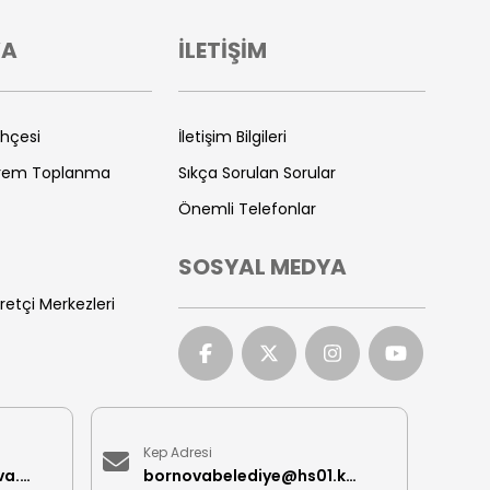
VA
İLETİŞİM
ihçesi
İletişim Bilgileri
prem Toplanma
Sıkça Sorulan Sorular
Önemli Telefonlar
SOSYAL MEDYA
retçi Merkezleri
Kep Adresi
iletisimmerkezi@bornova.bel.tr
bornovabelediye@hs01.kep.tr