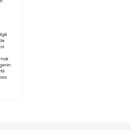
r.
k
gili
nde
ol
lamak
lgenin
klı
kısa