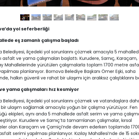
a’da yol seferberliği
llede eş zamanlı çalışma başladı
 Belediyesi, ilçedeki yol sorunlarını çözmek amacıyla 5 mahalled
 asfalt ve yama çalışmaları başlattı. Kurudere, Sarnıç, Karaçam,
lay Mahallelerinde yürütülen çalışmalarla toplam 1700 metre asfa
yapılması planlanıyor. Bornova Belediye Başkanı Ömer Eşki, saha
nde, halkın güvenli ve rahat bir ulaşımı için aralıksız çalıştıklarını bel
 ve yama çalışmaları hız kesmiyor
 Belediyesi, ilçedeki yol sorunlarını çözmek ve vatandaşlara dah
 bir ulaşım sağlamak amacıyla yoğun bir çalışma yürütüyor. Fen İ
ğü ekipleri, aynı anda 5 mahallede asfalt serim ve yama çalışma
eştiriyor. Kurudere ve Sarnıç’ta tamamlanan çalışmalar, kırsal
eler olan Karaçam ve Çamiçi’nde devam ederken toplamda 170
sfalt serimi yapılması planlanıyor. Kızılay Mahallesi’nde de 15 sok