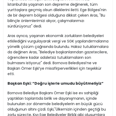
İstanbul’da yaşanan son depreme değinerek, tüm
yurttaşlara geçmiş olsun dileklerini iletti. Ege Bölgesi'nin
de bir deprem bölgesi olduğuna dikkat çeken Aras, "Bu
bilinçle önlemlerimizi alıyor, çalışmalarımızı
sürdürüyoruz" dedi.
Aras ayrıca, yaşanan ekonomik zorlukların belediyeleri
etkilediğini vurgulayarak vergi ve SGK yapılandırmalarına
yönelik çözüm çağrısında bulundu. Haksız tutuklamalara
da değinen Aras, "Belediye başkanlarından gazetecilere,
öğrencilere kadar adaletsiz tutuklamaların son
bulmasını istiyoruz" dedi. Bornova Belediyesi’ne ve
Başkan Ömer Eşki’ye misafirperverlikleri için teşekkür
etti.
Başkan Eşki: “Doğru işlerle umudu büyütmeliyiz”
Bornova Belediye Başkanı Ömer Eşki ise ev sahipliği
yaptıkları toplantıda birlik ve dayanışmanın, içinde
bulunulan zor dönemde belediyelerin en büyük gücü
olduğunun altını çizdi. Eşki,"Ülkemizin içinden geçtiği bu
zorlu süreçte, Kıyı Ege Belediyeler Birliği gibi oluşumlara