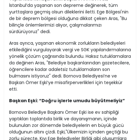
İstanbul’da yaşanan son depreme değinerek, tüm
yurttaşlara geçmiş olsun dileklerini iletti. Ege Bölgesi'nin
de bir deprem bölgesi olduğuna dikkat çeken Aras, "Bu
bilinçle önlemlerimizi alıyor, çalışmalarımızı
sürdürüyoruz" dedi.
Aras ayrıca, yaşanan ekonomik zorlukların belediyeleri
etkilediğini vurgulayarak vergi ve SGK yapılandırmalarına
yönelik çözüm çağrısında bulundu. Haksız tutuklamalara
da değinen Aras, "Belediye başkanlarından gazetecilere,
öğrencilere kadar adaletsiz tutuklamaların son
bulmasını istiyoruz" dedi. Bornova Belediyesi’ne ve
Başkan Ömer Eşki’ye misafirperverlikleri için teşekkür
etti.
Başkan Eşki: “Doğru işlerle umudu büyütmeliyiz”
Bornova Belediye Başkanı Ömer Eşki ise ev sahipliği
yaptıkları toplantıda birlik ve dayanışmanın, içinde
bulunulan zor dönemde belediyelerin en büyük gücü
olduğunun altını çizdi. Eşki,"Ülkemizin içinden geçtiği bu
zorlu süreçte, Kıyı Ege Belediyeler Birliği gibi oluşumlara