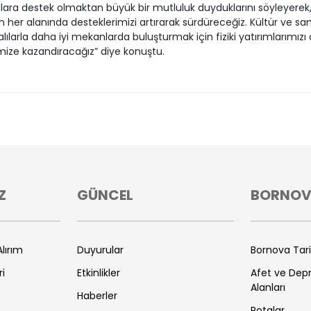
lara destek olmaktan büyük bir mutluluk duyduklarını söyleyerek
n her alanında desteklerimizi artırarak sürdüreceğiz. Kültür ve san
lılarla daha iyi mekanlarda buluşturmak için fiziki yatırımlarımızı 
emize kazandıracağız” diye konuştu.
Z
GÜNCEL
BORNO
lırım
Duyurular
Bornova Tar
ri
Etkinlikler
Afet ve De
Alanları
Haberler
Rotalar