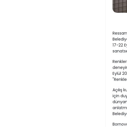
Ressam 
Belediy
17-22 Ey
sanatse
Renkler
deneyim
Eylül 2
"Renkle
Açılış 
için du
dünyamd
anlatma
Belediy
Bornova