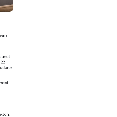
ştu.
ı
 sanat
 22
 ederek
ndisi
aktan,