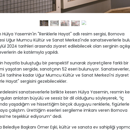
Hülya Yasemin'in "Renklerle Hayat" adlı resim sergisi, Bornova
esi Uğur Mumcu Kültür ve Sanat Merkezi'nde sanatseverlerle bulu
lül 2024 tarihleri arasında ziyaret edilebilecek olan serginin açılış
verlerin de katılımıyla yapıldı.
in hayatla buluştuğu bir perspektif sunarak ziyaretçilere farklı bir
i yaşatan sergide, sanatçının 52 eseri bulunuyor. Sanatseverler,
024 tarihine kadar Uğur Mumcu Kültür ve Sanat Merkezi'ni ziyaret
rle Hayat" sergisini gezebilecekler.
kurdelesini sanatseverlerle birlikte kesen Hülya Yasemin, resmin ke
yguları anlatan büyülü ve sessiz bir dil olduğunu söyleyerek, “İç
a yaşadığım ve hissettiğim birçok duyguyu renklerle, figürlerle
ya çalıştım. Ürettiğim eserleri sergileme imkanı veren Bornova
esi’ne teşekkür ediyorum” dedi.
 Belediye Başkanı Ömer Eşki, kültür ve sanata ev sahipliği yapm