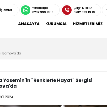
Whatsapp
Çağrı Merkezi
 İşlemler
0232 999 19 19
0232 999 19 19
ANASAYFA
KURUMSAL
HİZMETLERİMİZ
si Bornova'da
a Yasemin'in "Renklerle Hayat" Sergisi
ova'da
ylül 2024