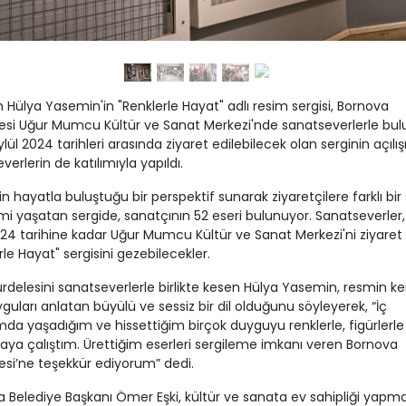
Hülya Yasemin'in "Renklerle Hayat" adlı resim sergisi, Bornova
esi Uğur Mumcu Kültür ve Sanat Merkezi'nde sanatseverlerle bulu
lül 2024 tarihleri arasında ziyaret edilebilecek olan serginin açılış
verlerin de katılımıyla yapıldı.
in hayatla buluştuğu bir perspektif sunarak ziyaretçilere farklı bir
i yaşatan sergide, sanatçının 52 eseri bulunuyor. Sanatseverler,
024 tarihine kadar Uğur Mumcu Kültür ve Sanat Merkezi'ni ziyaret
rle Hayat" sergisini gezebilecekler.
kurdelesini sanatseverlerle birlikte kesen Hülya Yasemin, resmin ke
yguları anlatan büyülü ve sessiz bir dil olduğunu söyleyerek, “İç
a yaşadığım ve hissettiğim birçok duyguyu renklerle, figürlerle
ya çalıştım. Ürettiğim eserleri sergileme imkanı veren Bornova
esi’ne teşekkür ediyorum” dedi.
 Belediye Başkanı Ömer Eşki, kültür ve sanata ev sahipliği yapm