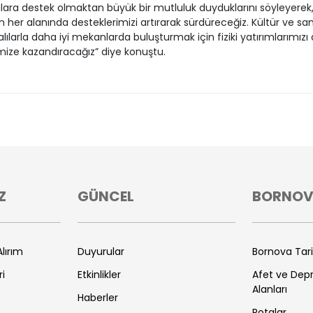
lara destek olmaktan büyük bir mutluluk duyduklarını söyleyerek
n her alanında desteklerimizi artırarak sürdüreceğiz. Kültür ve san
lılarla daha iyi mekanlarda buluşturmak için fiziki yatırımlarımızı 
emize kazandıracağız” diye konuştu.
Z
GÜNCEL
BORNO
lırım
Duyurular
Bornova Tar
ri
Etkinlikler
Afet ve De
Alanları
Haberler
Rotalar