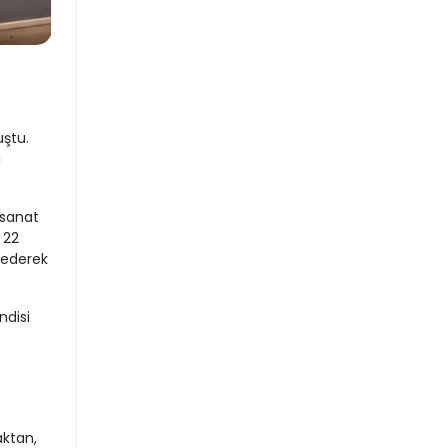
ştu.
ı
 sanat
 22
 ederek
ndisi
aktan,