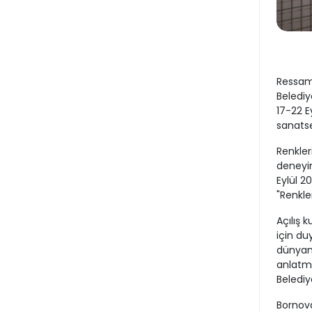
Ressam 
Belediy
17-22 Ey
sanatse
Renkler
deneyim
Eylül 2
"Renkle
Açılış 
için du
dünyamd
anlatma
Belediy
Bornova