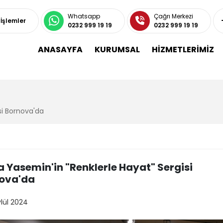
Whatsapp
Çağrı Merkezi
 İşlemler
0232 999 19 19
0232 999 19 19
ANASAYFA
KURUMSAL
HİZMETLERİMİZ
si Bornova'da
a Yasemin'in "Renklerle Hayat" Sergisi
ova'da
ylül 2024