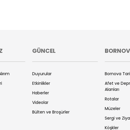
Z
GÜNCEL
BORNO
lırım
Duyurular
Bornova Tar
ri
Etkinlikler
Afet ve De
Alanları
Haberler
Rotalar
Videolar
Müzeler
Bülten ve Broşürler
Sergi ve Ziya
Köşkler