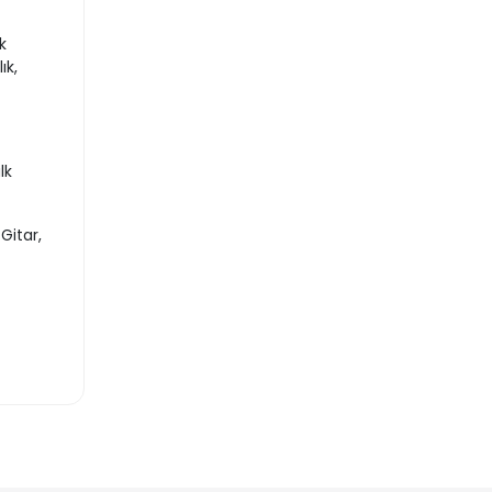
k
ık,
lk
Gitar,