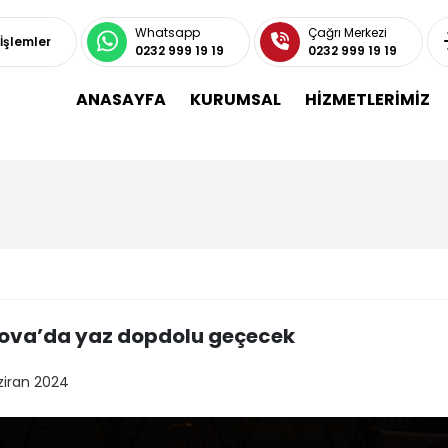
Whatsapp
Çağrı Merkezi
 İşlemler
0232 999 19 19
0232 999 19 19
ANASAYFA
KURUMSAL
HİZMETLERİMİZ
ova’da yaz dopdolu geçecek
ziran 2024