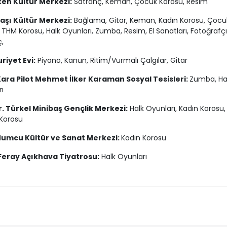
en Kültür Merkezi:
Satranç, Keman, Çocuk Korosu, Resim
aşı Kültür Merkezi:
Bağlama, Gitar, Keman, Kadın Korosu, Çocu
 THM Korosu, Halk Oyunları, Zumba, Resim, El Sanatları, Fotoğrafçıl
,
iyet Evi:
Piyano, Kanun, Ritim/Vurmalı Çalgılar, Gitar
Kara Pilot Mehmet İlker Karaman Sosyal Tesisleri:
Zumba, Ha
ı
r. Türkel Minibaş Gençlik Merkezi:
Halk Oyunları, Kadın Korosu, 
Korosu
umcu Kültür ve Sanat Merkezi:
Kadın Korosu
Feray Açıkhava Tiyatrosu:
Halk Oyunları