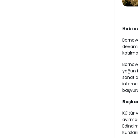
Hobi v
Bornova
devam e
katılma
Bornova
yoğun i
sanatla
interne
başvuru
Başkan
Kültür 
ayırmad
Edindir
Kurslar