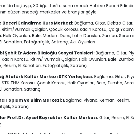
ran’da başlayıp, 30 Ağustos'ta sona erecek Hobi ve Beceri Edind
ı’nın düzenleneceği merkezler ve branşlar şöyle:
e Beceri Edindirme Kurs Merkezi:
Bağlama, Gitar, Elektro Gitar,
Ritim/Vurmalı Çalgılar, Çocuk Korosu, Kadın Korosu, Çalgı Yapım
i, Halk Oyunları, Bale, Modern Dans, Latin Dansları, Zumba, Serami
l Sanatları, Fotoğrafçılık, Satranç, Akıl Oyunları
i Şehit Er Adem Bilaloğlu Sosyal Tesisleri:
Bağlama, Gitar, Pi
Kadın Korosu, Ritim/ Vurmalı Çalgılar, Halk Oyunları, Bale, Zumba
, Resim, El Sanatları, Fotoğrafçılık, Satranç
ağ Atatürk Kültür Merkezi STK Yerleşkesi:
Bağlama, Gitar, Piy
STK THM Korosu, Çocuk Korosu, Halk Oyunları, Bale, Zumba, Sera
El Sanatları, Satranç
a Toplum ve Bilim Merkezi:
Bağlama, Piyano, Keman, Resim,
fçılık, Satranç
ar Prof.Dr. Aysel Bayraktar Kültür Merkezi:
Gitar, Resim, El S
ç