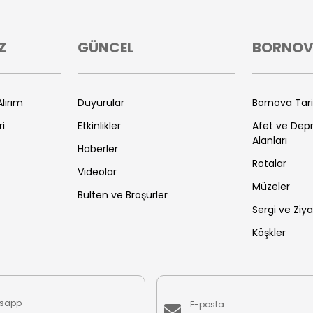
Z
GÜNCEL
BORNO
lırım
Duyurular
Bornova Tar
ri
Etkinlikler
Afet ve De
Alanları
Haberler
Rotalar
Videolar
Müzeler
Bülten ve Broşürler
Sergi ve Ziya
Köşkler
sapp
E-posta