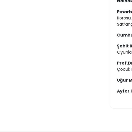
Naldök
Pınarb
Korosu,
Satranç
Cumhur
Şehit 
Oyunlar
Prof.D
Çocuk 
Uğur M
Ayfer 