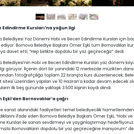
e Edindirme Kursları’na yoğun ilgi
 Belediyesi Yaz Dönemi Hobi ve Beceri Edindirme Kursları için ba
diyor. Bornova Belediye Başkanı Ömer Eşki tüm Bornovalıları kur
ya davet etti; “Hep birlikte dopdolu bir yaz geçireceğiz” dedi.
 Belediyesi’nin Hobi ve Beceri Edindirme Kursları yaz dönemi kayıt
lgi görüyor. İlçenin dört bir yanındaki 12 merkezde müzikten dansa
rından fotoğrafçılığa toplam 22 branşta kurs düzenlenecek. Bele
t sitesi üzerinden yapılan ve 10 Haziran’a kadar devam edecek o
ların ilk beş gününde yaklaşık 3.500 kişinin kaydı alındı.
 Eşki’den Bornovalılar’a çağrı
ve sanat alanındaki faaliyetleri temel belediyecilik hizmetlerinden
ıklarını ifade eden Bornova Belediye Başkanı Ömer Eşki, “Hobi ve
me Kursları ile sanatı sevdirmeyi ve yaygınlaştırmayı hedefliyoruz
ımızla Bornovalıların dopdolu bir yaz geçireceğine inanıyorum” ded