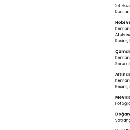
24 Hazi
Kurslar
Hobi v
Keman, 
Atölyes
Resim, E
Çamdib
Keman, 
Seramik
Altınd
Keman, 
Resim, 
Mevlan
Fotoğra
Doğanl
Satran