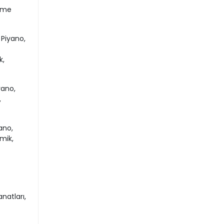
irme
 Piyano,
k,
yano,
,
ano,
mik,
anatları,