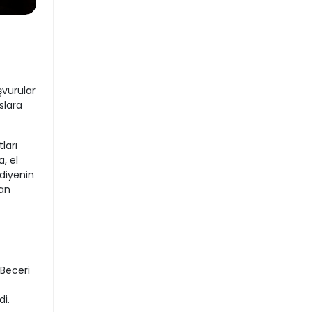
şvurular
slara
ları
, el
diyenin
lan
 Beceri
.
i.