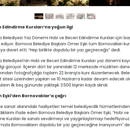
e Edindirme Kursları’na yoğun ilgi
 Belediyesi Yaz Dönemi Hobi ve Beceri Edindirme Kursları için ba
diyor. Bornova Belediye Başkanı Ömer Eşki tüm Bornovalıları kur
ya davet etti; “Hep birlikte dopdolu bir yaz geçireceğiz” dedi.
 Belediyesi’nin Hobi ve Beceri Edindirme Kursları yaz dönemi kayıt
lgi görüyor. İlçenin dört bir yanındaki 12 merkezde müzikten dansa
rından fotoğrafçılığa toplam 22 branşta kurs düzenlenecek. Bele
t sitesi üzerinden yapılan ve 10 Haziran’a kadar devam edecek o
ların ilk beş gününde yaklaşık 3.500 kişinin kaydı alındı.
 Eşki’den Bornovalılar’a çağrı
ve sanat alanındaki faaliyetleri temel belediyecilik hizmetlerinden
ıklarını ifade eden Bornova Belediye Başkanı Ömer Eşki, “Hobi ve
me Kursları ile sanatı sevdirmeyi ve yaygınlaştırmayı hedefliyoruz
ımızla Bornovalıların dopdolu bir yaz geçireceğine inanıyorum” ded