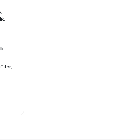
k
ık,
lk
Gitar,