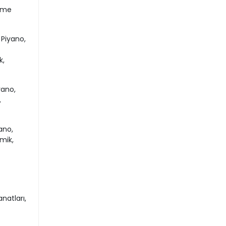
irme
 Piyano,
k,
yano,
,
ano,
mik,
anatları,