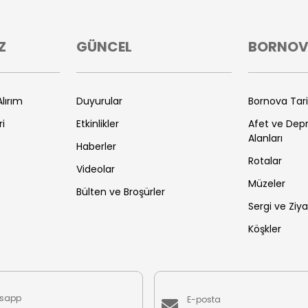
Z
GÜNCEL
BORNO
lırım
Duyurular
Bornova Tar
ri
Etkinlikler
Afet ve De
Alanları
Haberler
Rotalar
Videolar
Müzeler
Bülten ve Broşürler
Sergi ve Ziya
Köşkler
sapp
E-posta