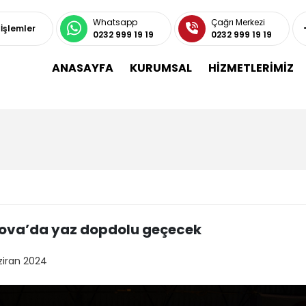
Whatsapp
Çağrı Merkezi
 İşlemler
0232 999 19 19
0232 999 19 19
ANASAYFA
KURUMSAL
HİZMETLERİMİZ
ova’da yaz dopdolu geçecek
ziran 2024