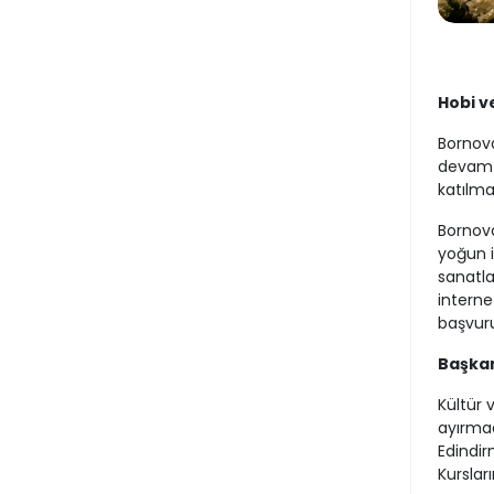
Hobi v
Bornova
devam e
katılma
Bornova
yoğun i
sanatla
interne
başvuru
Başkan
Kültür 
ayırmad
Edindir
Kurslar