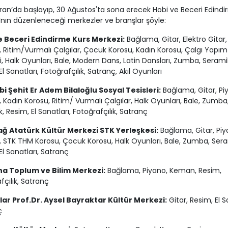
ran’da başlayıp, 30 Ağustos'ta sona erecek Hobi ve Beceri Edind
ı’nın düzenleneceği merkezler ve branşlar şöyle:
e Beceri Edindirme Kurs Merkezi:
Bağlama, Gitar, Elektro Gitar,
Ritim/Vurmalı Çalgılar, Çocuk Korosu, Kadın Korosu, Çalgı Yapım
i, Halk Oyunları, Bale, Modern Dans, Latin Dansları, Zumba, Serami
l Sanatları, Fotoğrafçılık, Satranç, Akıl Oyunları
i Şehit Er Adem Bilaloğlu Sosyal Tesisleri:
Bağlama, Gitar, Pi
Kadın Korosu, Ritim/ Vurmalı Çalgılar, Halk Oyunları, Bale, Zumba
, Resim, El Sanatları, Fotoğrafçılık, Satranç
ağ Atatürk Kültür Merkezi STK Yerleşkesi:
Bağlama, Gitar, Piy
STK THM Korosu, Çocuk Korosu, Halk Oyunları, Bale, Zumba, Sera
El Sanatları, Satranç
a Toplum ve Bilim Merkezi:
Bağlama, Piyano, Keman, Resim,
fçılık, Satranç
ar Prof.Dr. Aysel Bayraktar Kültür Merkezi:
Gitar, Resim, El S
ç