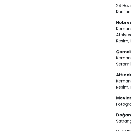
24 Hazi
Kurslar
Hobi v
Keman, 
Atölyes
Resim, E
Çamdib
Keman, 
Seramik
Altınd
Keman, 
Resim, 
Mevlan
Fotoğra
Doğanl
Satran