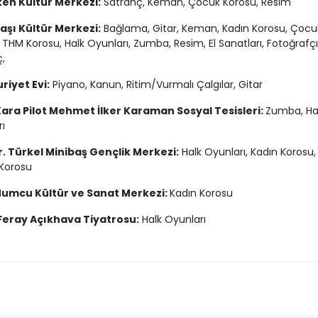
en Kültür Merkezi:
Satranç, Keman, Çocuk Korosu, Resim
aşı Kültür Merkezi:
Bağlama, Gitar, Keman, Kadın Korosu, Çocu
 THM Korosu, Halk Oyunları, Zumba, Resim, El Sanatları, Fotoğrafçıl
,
iyet Evi:
Piyano, Kanun, Ritim/Vurmalı Çalgılar, Gitar
Kara Pilot Mehmet İlker Karaman Sosyal Tesisleri:
Zumba, Ha
ı
r. Türkel Minibaş Gençlik Merkezi:
Halk Oyunları, Kadın Korosu, 
Korosu
umcu Kültür ve Sanat Merkezi:
Kadın Korosu
Feray Açıkhava Tiyatrosu:
Halk Oyunları