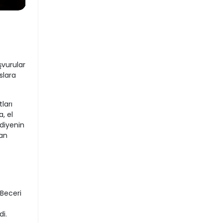
şvurular
slara
ları
, el
diyenin
lan
 Beceri
.
i.