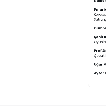
Naldök
Pınarb
Korosu,
Satranç
Cumhur
Şehit 
Oyunlar
Prof.D
Çocuk 
Uğur M
Ayfer 