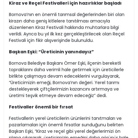
Kiraz ve Reçel Festivalleri için hazırlıklar başladı
Bornova’nın en önemli tarımsal değerlerinden biri olan
kirazın daha geniş kitlelere tanıtılması amacıyla
düzenlenen Kiraz Festivali hakkında muhtarlara bilgi
verildi. Ayrıca bu yıl ilk kez gerçekleştirilecek olan Reçel
Festivali için fikir alışverişinde bulunuldu.
Başkan Eşki: “Üreticinin yanındayız”
Bornova Belediye Başkanı Ömer Eşki, ilçenin bereketli
topraklarını daha verimli hale getirmek için üreticilerle
birlikte çalışmaya devam edeceklerini vurgulayarak,
“Üreticimizin emeği, Bornova’nın değeri. Yerel tarımı
destekleyerek çiftçilerimizin kazancını artırmaya ve
üretimi teşvik etmeye devam edeceğiz” dedi.
Festivaller önemli bir fırsat
Festivallerin yerel üreticilerin ürünlerini tanıtmaları ve
pazarlamaları için önemli fırsatlar sunduğunu belirten
Başkan Eşki, “Kiraz ve reçel gibi yerel değerlerimizi ön
plana çıkararak, üreticimizin emeğini daha görünür hale