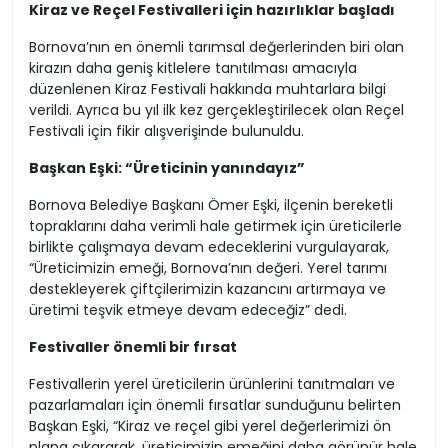
Kiraz ve Reçel Festivalleri için hazırlıklar başladı
Bornova’nın en önemli tarımsal değerlerinden biri olan
kirazın daha geniş kitlelere tanıtılması amacıyla
düzenlenen Kiraz Festivali hakkında muhtarlara bilgi
verildi. Ayrıca bu yıl ilk kez gerçekleştirilecek olan Reçel
Festivali için fikir alışverişinde bulunuldu.
Başkan Eşki: “Üreticinin yanındayız”
Bornova Belediye Başkanı Ömer Eşki, ilçenin bereketli
topraklarını daha verimli hale getirmek için üreticilerle
birlikte çalışmaya devam edeceklerini vurgulayarak,
“Üreticimizin emeği, Bornova’nın değeri. Yerel tarımı
destekleyerek çiftçilerimizin kazancını artırmaya ve
üretimi teşvik etmeye devam edeceğiz” dedi.
Festivaller önemli bir fırsat
Festivallerin yerel üreticilerin ürünlerini tanıtmaları ve
pazarlamaları için önemli fırsatlar sunduğunu belirten
Başkan Eşki, “Kiraz ve reçel gibi yerel değerlerimizi ön
plana çıkararak, üreticimizin emeğini daha görünür hale