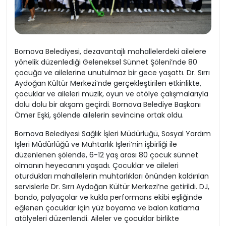
Bornova Belediyesi, dezavantajlı mahallelerdeki ailelere
yönelik düzenlediği Geleneksel Sünnet Şöleni’nde 80
çocuğa ve ailelerine unutulmaz bir gece yaşattı. Dr. Sırrı
Aydoğan Kültür Merkezi’nde gerçekleştirilen etkinlikte,
çocuklar ve aileleri müzik, oyun ve atölye çalışmalarıyla
dolu dolu bir akşam geçirdi. Bornova Belediye Başkanı
Ömer Eşki, şölende ailelerin sevincine ortak oldu.
Bornova Belediyesi Sağlık İşleri Müdürlüğü, Sosyal Yardım
İşleri Müdürlüğü ve Muhtarlık İşleri’nin işbirliği ile
düzenlenen şölende, 6-12 yaş arası 80 çocuk sünnet
olmanın heyecanını yaşadı. Çocuklar ve aileleri
oturdukları mahallelerin muhtarlıkları önünden kaldırılan
servislerle Dr. Sırrı Aydoğan Kültür Merkezi’ne getirildi. DJ,
bando, palyaçolar ve kukla performans ekibi eşliğinde
eğlenen çocuklar için yüz boyama ve balon katlama
atölyeleri düzenlendi. Aileler ve çocuklar birlikte