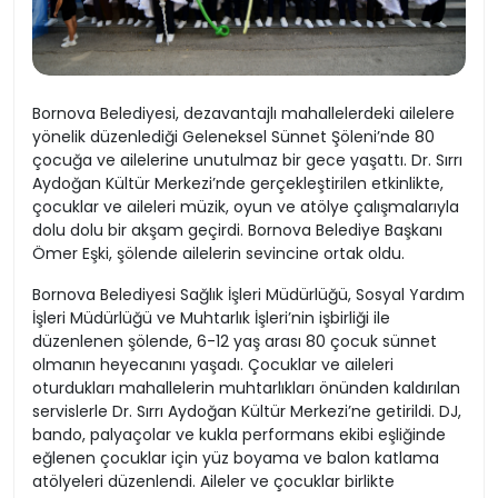
Bornova Belediyesi, dezavantajlı mahallelerdeki ailelere
yönelik düzenlediği Geleneksel Sünnet Şöleni’nde 80
çocuğa ve ailelerine unutulmaz bir gece yaşattı. Dr. Sırrı
Aydoğan Kültür Merkezi’nde gerçekleştirilen etkinlikte,
çocuklar ve aileleri müzik, oyun ve atölye çalışmalarıyla
dolu dolu bir akşam geçirdi. Bornova Belediye Başkanı
Ömer Eşki, şölende ailelerin sevincine ortak oldu.
Bornova Belediyesi Sağlık İşleri Müdürlüğü, Sosyal Yardım
İşleri Müdürlüğü ve Muhtarlık İşleri’nin işbirliği ile
düzenlenen şölende, 6-12 yaş arası 80 çocuk sünnet
olmanın heyecanını yaşadı. Çocuklar ve aileleri
oturdukları mahallelerin muhtarlıkları önünden kaldırılan
servislerle Dr. Sırrı Aydoğan Kültür Merkezi’ne getirildi. DJ,
bando, palyaçolar ve kukla performans ekibi eşliğinde
eğlenen çocuklar için yüz boyama ve balon katlama
atölyeleri düzenlendi. Aileler ve çocuklar birlikte