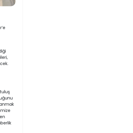
r’e
iği
eri,
cek.
tuluş
lduğunu
i anmak
imize
den
berlik