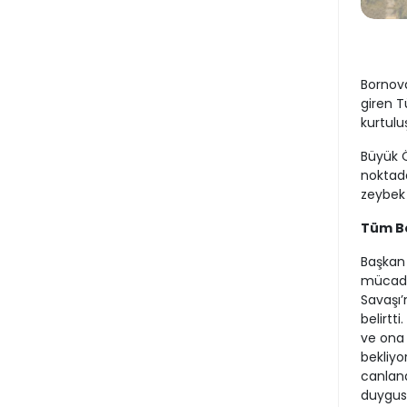
Bornova
giren T
kurtulu
Büyük Ö
noktada
zeybek 
Tüm Bo
Başkan 
mücade
Savaşı’
belirtt
ve ona 
bekliyo
canland
duygusu