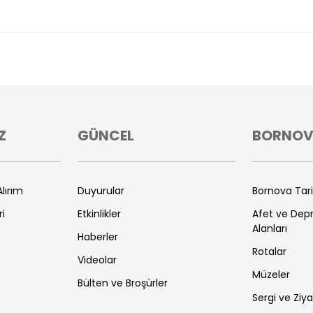
Z
GÜNCEL
BORNO
lırım
Duyurular
Bornova Tar
ri
Etkinlikler
Afet ve De
Alanları
Haberler
Rotalar
Videolar
Müzeler
Bülten ve Broşürler
Sergi ve Ziya