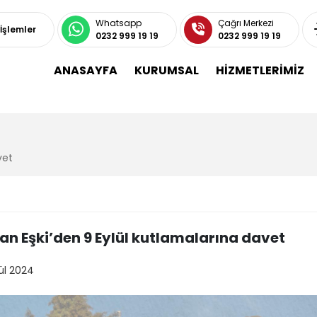
Whatsapp
Çağrı Merkezi
 İşlemler
0232 999 19 19
0232 999 19 19
ANASAYFA
KURUMSAL
HİZMETLERİMİZ
vet
an Eşki’den 9 Eylül kutlamalarına davet
ül 2024