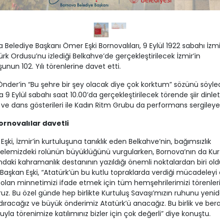
 Belediye Başkanı Ömer Eşki Bornovalıları, 9 Eylül 1922 sabahı İzmi
ürk Ordusu’nu izlediği Belkahve’de gerçekleştirilecek İzmir’in
şunun 102. Yılı törenlerine davet etti.
nder’in “Bu şehre bir şey olacak diye çok korktum” sözünü söyled
 9 Eylül sabahı saat 10.00’da gerçekleştirilecek törende şiir dinletil
ve dans gösterileri ile Kadın Ritm Grubu da performans sergileye
rnovalılar davetli
Eşki, İzmir’in kurtuluşuna tanıklık eden Belkahve’nin, bağımsızlık
lemizdeki rolünün büyüklüğünü vurgularken, Bornova’nın da Kur
ndaki kahramanlık destanının yazıldığı önemli noktalardan biri o
i. Başkan Eşki, “Atatürk’ün bu kutlu topraklarda verdiği mücadeley
olan minnetimizi ifade etmek için tüm hemşehrilerimizi törenler
ruz. Bu özel günde hep birlikte Kurtuluş Savaşı’mızın ruhunu yeni
ıracağız ve büyük önderimiz Atatürk’ü anacağız. Bu birlik ve bera
yla törenimize katılımınız bizler için çok değerli” diye konuştu.