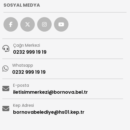
SOSYAL MEDYA
Çağrı Merkezi
0232 999 19 19
Whatsapp
0232 999 19 19
E-posta
iletisimmerkezi@bornova.bel.tr
Kep Adresi
bornovabelediye@hs01.kep.tr