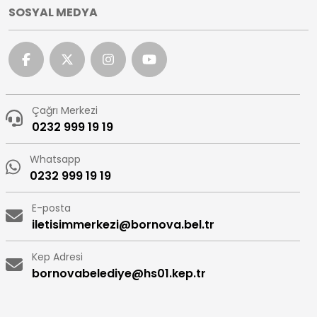
SOSYAL MEDYA
Çağrı Merkezi
0232 999 19 19
Whatsapp
0232 999 19 19
E-posta
iletisimmerkezi@bornova.bel.tr
Kep Adresi
bornovabelediye@hs01.kep.tr