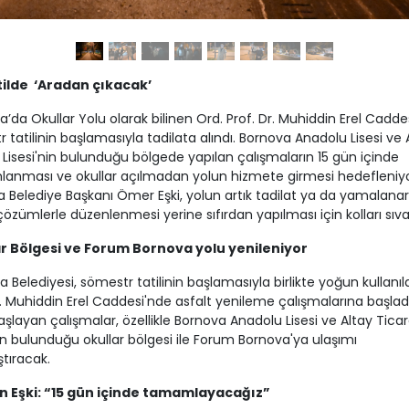
tilde ‘Aradan çıkacak’
’da Okullar Yolu olarak bilinen Ord. Prof. Dr. Muhiddin Erel Caddes
 tatilinin başlamasıyla tadilata alındı. Bornova Anadolu Lisesi ve 
 Lisesi'nin bulunduğu bölgede yapılan çalışmaların 15 gün içinde
anması ve okullar açılmadan yolun hizmete girmesi hedefleniyo
 Belediye Başkanı Ömer Eşki, yolun artık tadilat ya da yamalana
çözümlerle düzenlenmesi yerine sıfırdan yapılması için kolları sıva
r Bölgesi ve Forum Bornova yolu yenileniyor
 Belediyesi, sömestr tatilinin başlamasıyla birlikte yoğun kullanıl
r. Muhiddin Erel Caddesi'nde asfalt yenileme çalışmalarına başlad
başlayan çalışmalar, özellikle Bornova Anadolu Lisesi ve Altay Tica
nin bulunduğu okullar bölgesi ile Forum Bornova'ya ulaşımı
ştıracak.
 Eşki: “15 gün içinde tamamlayacağız”