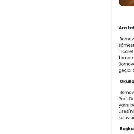
Ara ta
Bornova
sömestr
Ticaret
tamaml
Bornova
geçici 
Okulla
Bornova
Prof. D
yarısı 
Lisesi'
kolayla
Başkan