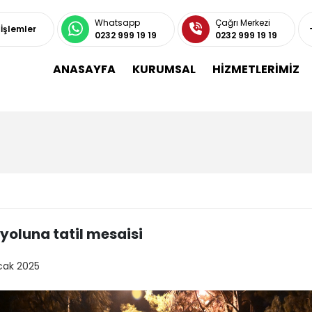
Whatsapp
Çağrı Merkezi
 İşlemler
0232 999 19 19
0232 999 19 19
ANASAYFA
KURUMSAL
HİZMETLERİMİZ
yoluna tatil mesaisi
cak 2025