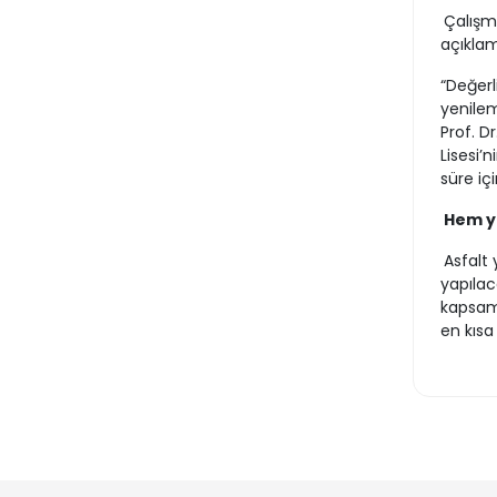
Çalışm
açıklam
“Değerl
yenilem
Prof. D
Lisesi’
süre iç
Hem y
Asfalt 
yapılac
kapsam
en kısa