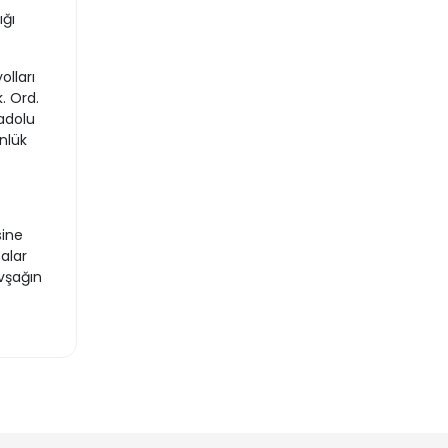
ığı
olları
. Ord.
nadolu
nlük
sine
alar
vşağın