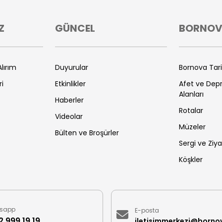
Z
GÜNCEL
BORNO
lırım
Duyurular
Bornova Tar
ri
Etkinlikler
Afet ve De
Alanları
Haberler
Rotalar
Videolar
Müzeler
Bülten ve Broşürler
Sergi ve Ziya
Köşkler
sapp
E-posta
 999 19 19