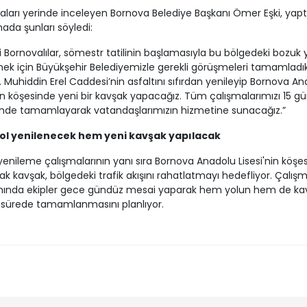
aları yerinde inceleyen Bornova Belediye Başkanı Ömer Eşki, yapt
ada şunları söyledi:
i Bornovalılar, sömestr tatilinin başlamasıyla bu bölgedeki bozuk y
ek için Büyükşehir Belediyemizle gerekli görüşmeleri tamamladık
r. Muhiddin Erel Caddesi’nin asfaltını sıfırdan yenileyip Bornova A
nin köşesinde yeni bir kavşak yapacağız. Tüm çalışmalarımızı 15 gü
inde tamamlayarak vatandaşlarımızın hizmetine sunacağız.”
ol yenilenecek hem yeni kavşak yapılacak
yenileme çalışmalarının yanı sıra Bornova Anadolu Lisesi'nin köşe
ak kavşak, bölgedeki trafik akışını rahatlatmayı hedefliyor. Çalışm
ında ekipler gece gündüz mesai yaparak hem yolun hem de ka
 sürede tamamlanmasını planlıyor.