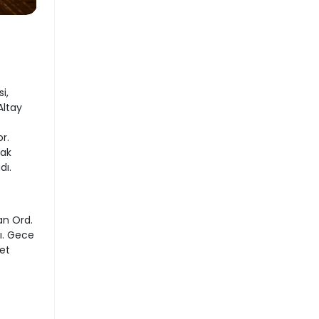
i,
Altay
r.
rak
dı.
an Ord.
ı. Gece
ret