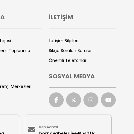
VA
İLETİŞİM
ihçesi
İletişim Bilgileri
prem Toplanma
Sıkça Sorulan Sorular
Önemli Telefonlar
SOSYAL MEDYA
retçi Merkezleri
Kep Adresi
iletisimmerkezi@bornova.bel.tr
bornovabelediye@hs01.kep.tr