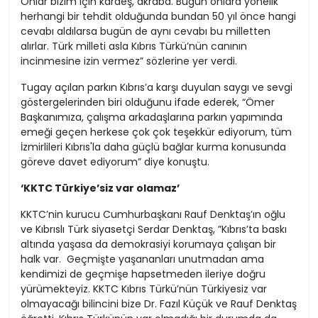
Onlar bizim için kardeş, akraba. Bugün onlara yönelik
herhangi bir tehdit olduğunda bundan 50 yıl önce hangi
cevabı aldılarsa bugün de aynı cevabı bu milletten
alırlar. Türk milleti asla Kıbrıs Türkü’nün canının
incinmesine izin vermez” sözlerine yer verdi.
Tugay açılan parkın Kıbrıs’a karşı duyulan saygı ve sevgi
göstergelerinden biri olduğunu ifade ederek, “Ömer
Başkanımıza, çalışma arkadaşlarına parkın yapımında
emeği geçen herkese çok çok teşekkür ediyorum, tüm
İzmirlileri Kıbrıs'la daha güçlü bağlar kurma konusunda
göreve davet ediyorum” diye konuştu.
‘KKTC Türkiye’siz var olamaz’
KKTC’nin kurucu Cumhurbaşkanı Rauf Denktaş’ın oğlu
ve Kıbrıslı Türk siyasetçi Serdar Denktaş, ”Kıbrıs’ta baskı
altında yaşasa da demokrasiyi korumaya çalışan bir
halk var. Geçmişte yaşananları unutmadan ama
kendimizi de geçmişe hapsetmeden ileriye doğru
yürümekteyiz. KKTC Kıbrıs Türkü’nün Türkiyesiz var
olmayacağı bilincini bize Dr. Fazıl Küçük ve Rauf Denktaş