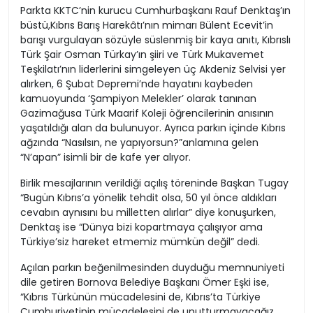
Parkta KKTC’nin kurucu Cumhurbaşkanı Rauf Denktaş’ın
büstü,Kıbrıs Barış Harekâtı’nın mimarı Bülent Ecevit’in
barışı vurgulayan sözüyle süslenmiş bir kaya anıtı, Kıbrıslı
Türk Şair Osman Türkay’ın şiiri ve Türk Mukavemet
Teşkilatı’nın liderlerini simgeleyen üç Akdeniz Selvisi yer
alırken, 6 Şubat Depremi’nde hayatını kaybeden
kamuoyunda ‘Şampiyon Melekler’ olarak tanınan
Gazimağusa Türk Maarif Koleji öğrencilerinin anısının
yaşatıldığı alan da bulunuyor. Ayrıca parkın içinde Kıbrıs
ağzında “Nasılsın, ne yapıyorsun?”anlamına gelen
“N’apan” isimli bir de kafe yer alıyor.
Birlik mesajlarının verildiği açılış töreninde Başkan Tugay
“Bugün Kıbrıs’a yönelik tehdit olsa, 50 yıl önce aldıkları
cevabın aynısını bu milletten alırlar” diye konuşurken,
Denktaş ise “Dünya bizi kopartmaya çalışıyor ama
Türkiye’siz hareket etmemiz mümkün değil” dedi.
Açılan parkın beğenilmesinden duyduğu memnuniyeti
dile getiren Bornova Belediye Başkanı Ömer Eşki ise,
“Kıbrıs Türkünün mücadelesini de, Kıbrıs’ta Türkiye
Cumhuriyetinin mücadelesini de unutturmayacağız.