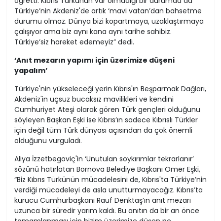
öğretti. Kıbrıs Türkünün var olmadığı bir durumda da
Türkiye’nin Akdeniz'de artık ‘mavi vatan’dan bahsetme
durumu olmaz. Dünya bizi kopartmaya, uzaklaştırmaya
çalışıyor ama biz aynı kana aynı tarihe sahibiz.
Türkiye’siz hareket edemeyiz” dedi.
‘Anıt mezarın yapımı için üzerimize düşeni
yapalım’
Türkiye'nin yükseleceği yerin Kıbrıs'ın Beşparmak Dağları,
Akdeniz'in uçsuz bucaksız mavilikleri ve kendini
Cumhuriyet Ateşi olarak gören Türk gençleri olduğunu
söyleyen Başkan Eşki ise Kıbrıs’ın sadece Kıbrıslı Türkler
için değil tüm Türk dünyası açısından da çok önemli
olduğunu vurguladı.
Aliya İzzetbegoviç'in ‘Unutulan soykırımlar tekrarlanır’
sözünü hatırlatan Bornova Belediye Başkanı Ömer Eşki,
“Biz Kıbrıs Türkünün mücadelesini de, Kıbrıs'ta Türkiye’nin
verdiği mücadeleyi de asla unutturmayacağız. Kıbrıs’ta
kurucu Cumhurbaşkanı Rauf Denktaş’ın anıt mezarı
uzunca bir süredir yarım kaldı. Bu anıtın da bir an önce