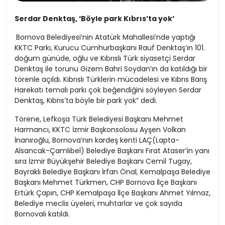
Serdar Denktaş, ‘Böyle park Kıbrıs’ta yok’
Bornova Belediyesi’nin Atatürk Mahallesi’nde yaptığı
KKTC Parkı, Kurucu Cumhurbaşkanı Rauf Denktaş’ın 101.
doğum günüde, oğlu ve Kıbrıslı Türk siyasetçi Serdar
Denktaş ile torunu Gizem Bahri Soydan’ın da katıldığı bir
törenle açıldı. Kıbrıslı Türklerin mücadelesi ve Kıbrıs Barış
Harekatı temalı parkı çok beğendiğini söyleyen Serdar
Denktaş, Kıbrıs’ta böyle bir park yok” dedi.
Törene, Lefkoşa Türk Belediyesi Başkanı Mehmet
Harmancı, KKTC İzmir Başkonsolosu Ayşen Volkan
İnanıroğlu, Bornova’nın kardeş kenti LAÇ(Lapta-
Alsancak-Çamlıbel) Belediye Başkanı Fırat Ataser’in yanı
sıra İzmir Büyükşehir Belediye Başkanı Cemil Tugay,
Bayraklı Belediye Başkanı İrfan Önal, Kemalpaşa Belediye
Başkanı Mehmet Türkmen, CHP Bornova İlçe Başkanı
Ertürk Çapın, CHP Kemalpaşa İlçe Başkanı Ahmet Yılmaz,
Belediye meclis üyeleri, muhtarlar ve çok sayıda
Bornovalı katıldı.