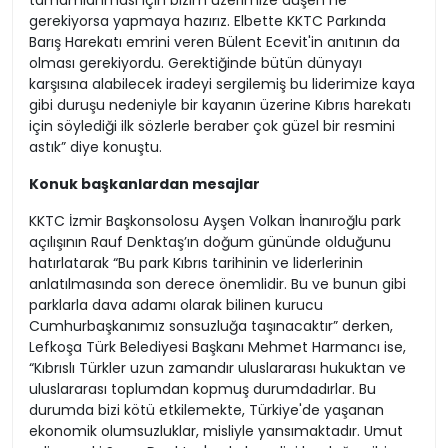
tamamlanması için bizim üzerimize düşen ne
gerekiyorsa yapmaya hazırız. Elbette KKTC Parkında
Barış Harekatı emrini veren Bülent Ecevit'in anıtının da
olması gerekiyordu. Gerektiğinde bütün dünyayı
karşısına alabilecek iradeyi sergilemiş bu liderimize kaya
gibi duruşu nedeniyle bir kayanın üzerine Kıbrıs harekatı
için söylediği ilk sözlerle beraber çok güzel bir resmini
astık” diye konuştu.
Konuk başkanlardan mesajlar
KKTC İzmir Başkonsolosu Ayşen Volkan İnanıroğlu park
açılışının Rauf Denktaş’ın doğum gününde olduğunu
hatırlatarak “Bu park Kıbrıs tarihinin ve liderlerinin
anlatılmasında son derece önemlidir. Bu ve bunun gibi
parklarla dava adamı olarak bilinen kurucu
Cumhurbaşkanımız sonsuzluğa taşınacaktır” derken,
Lefkoşa Türk Belediyesi Başkanı Mehmet Harmancı ise,
“Kıbrıslı Türkler uzun zamandır uluslararası hukuktan ve
uluslararası toplumdan kopmuş durumdadırlar. Bu
durumda bizi kötü etkilemekte, Türkiye'de yaşanan
ekonomik olumsuzluklar, misliyle yansımaktadır. Umut