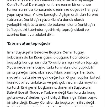
Kıbrıs’ta Rauf Denktaş’ın anıt mezarının bir an önce
tamamlanması konusunda üzerimize düşecek her şeyi
yapmaya hazırız” diye konuştu. Açılışın ardından törene
katılanlar, Denktaş’ın yüzü Kıbrıs’a dönük olarak
yerleştirilmiş büstü önünde bulunan alana Denktaş’ın
Lefkoşa’daki kabrinden getirilmiş toprağı ekledi ve
üzerine Bornova Laleleri dikti.
‘Kıbrıs vatan toprağıdır’
İzmir Büyükşehir Belediye Başkanı Cemil Tugay,
babasının da bir Kıbrıs gazisi olduğunu hatırlatarak
başladığı konuşmasında “Orası bizim için vatan toprağı.
Siyasi nedenlerle başka türlü tanımlamalar yapılabilir
ama yüreğimizde, aklımızda Kıbrıs bizim için her türlü
siyasetin üstünde ve çok değerlidir. O gün yapılan kutsal
harekat bir zorunluluktu ve pek çok insanın da hayatını
kurtardı. Eski genel başkanımız dönemin Başbakanı
Bülent Ecevit ‘Sadece Türklere değil Rumlara da barış
götürüyoruz’ derken çok haklıydı. Bizim için Kıbrıs başka
bir ülke değil, Kuzey Kıbrıslılar da başka bir millet değil.