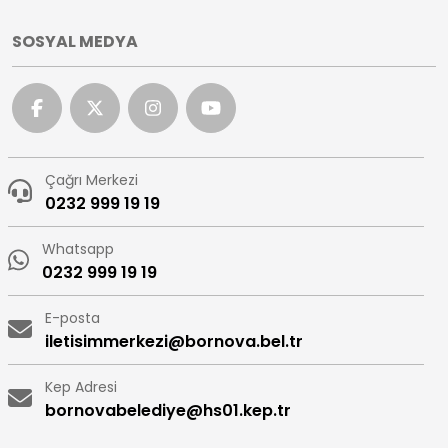
SOSYAL MEDYA
Çağrı Merkezi
0232 999 19 19
Whatsapp
0232 999 19 19
E-posta
iletisimmerkezi@bornova.bel.tr
Kep Adresi
bornovabelediye@hs01.kep.tr