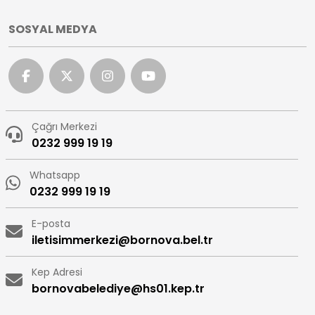
SOSYAL MEDYA
Çağrı Merkezi
0232 999 19 19
Whatsapp
0232 999 19 19
E-posta
iletisimmerkezi@bornova.bel.tr
Kep Adresi
bornovabelediye@hs01.kep.tr