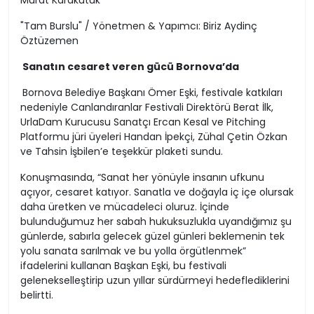
Murat Karakütük
"Tam Burslu" / Yönetmen & Yapımcı: Biriz Aydinç
Öztüzemen
Sanatın cesaret veren gücü Bornova’da
Bornova Belediye Başkanı Ömer Eşki, festivale katkıları
nedeniyle Canlandıranlar Festivali Direktörü Berat İlk,
UrlaDam Kurucusu Sanatçı Ercan Kesal ve Pitching
Platformu jüri üyeleri Handan İpekçi, Zühal Çetin Özkan
ve Tahsin İşbilen’e teşekkür plaketi sundu.
Konuşmasında, “Sanat her yönüyle insanın ufkunu
açıyor, cesaret katıyor. Sanatla ve doğayla iç içe olursak
daha üretken ve mücadeleci oluruz. İçinde
bulunduğumuz her sabah hukuksuzlukla uyandığımız şu
günlerde, sabırla gelecek güzel günleri beklemenin tek
yolu sanata sarılmak ve bu yolla örgütlenmek”
ifadelerini kullanan Başkan Eşki, bu festivali
gelenekselleştirip uzun yıllar sürdürmeyi hedeflediklerini
belirtti.