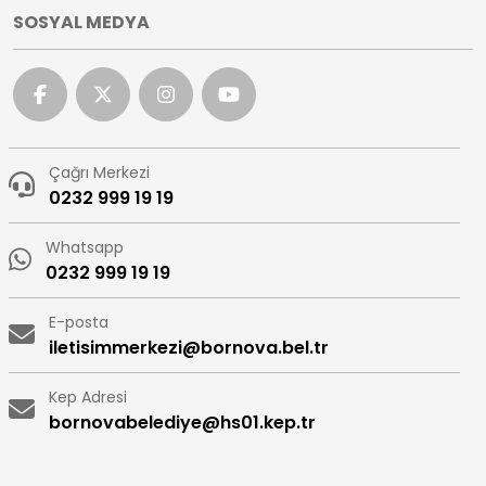
SOSYAL MEDYA
Çağrı Merkezi
0232 999 19 19
Whatsapp
0232 999 19 19
E-posta
iletisimmerkezi@bornova.bel.tr
Kep Adresi
bornovabelediye@hs01.kep.tr