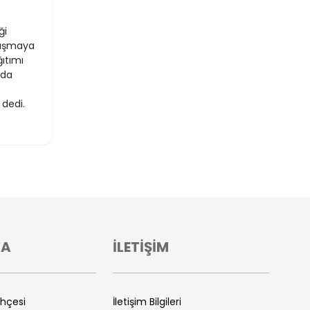
ği
alışmaya
ıtımı
 da
 dedi.
VA
İLETİŞİM
ihçesi
İletişim Bilgileri