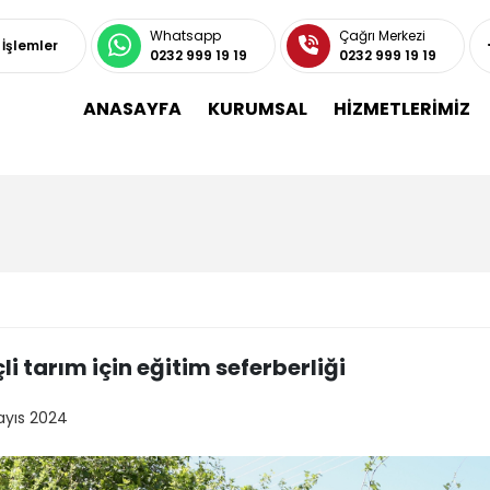
Whatsapp
Çağrı Merkezi
ı İşlemler
0232 999 19 19
0232 999 19 19
ANASAYFA
KURUMSAL
HİZMETLERİMİZ
çli tarım için eğitim seferberliği
ayıs 2024