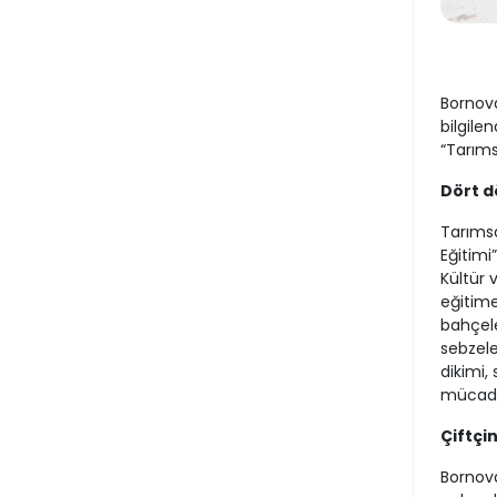
Bornova
bilgile
“Tarıms
Dört d
Tarımsa
Eğitimi
Kültür 
eğitime
bahçele
sebzele
dikimi,
mücadel
Çiftçi
Bornova