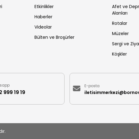
ri
Etkinlikler
Afet ve De
Alanları
Haberler
Rotalar
Videolar
Müzeler
Bülten ve Broşürler
Sergi ve Ziya
Köşkler
sapp
E-posta
 999 19 19
ır.