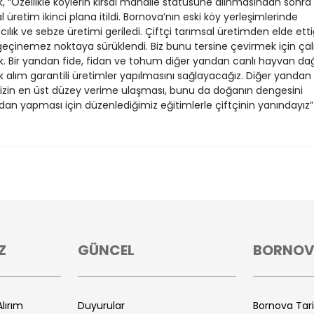
, “Özellikle köylerin kırsal mahalle statüsüne alınmasından sonra
l üretim ikinci plana itildi. Bornova’nın eski köy yerleşimlerinde
ılık ve sebze üretimi geriledi. Çiftçi tarımsal üretimden elde etti
 geçinemez noktaya sürüklendi. Biz bunu tersine çevirmek için ç
k. Bir yandan fide, fidan ve tohum diğer yandan canlı hayvan dağ
 alım garantili üretimler yapılmasını sağlayacağız. Diğer yandan
izin en üst düzey verime ulaşması, bunu da doğanın dengesini
n yapması için düzenlediğimiz eğitimlerle çiftçinin yanındayız”
Z
GÜNCEL
BORNO
lırım
Duyurular
Bornova Tar