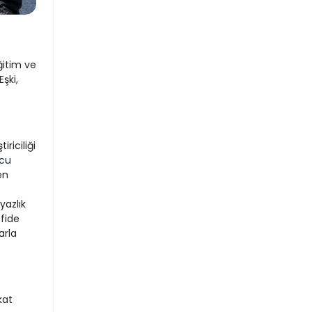
ğitim ve
şki,
riciliği
mcu
en
yazlık
 fide
arla
kat