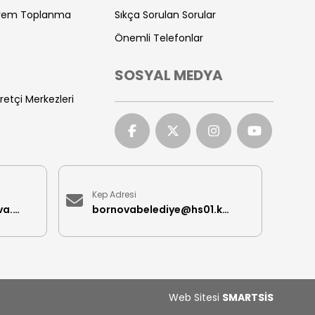
prem Toplanma
Sıkça Sorulan Sorular
Önemli Telefonlar
SOSYAL MEDYA
retçi Merkezleri
Kep Adresi
iletisimmerkezi@bornova.bel.tr
bornovabelediye@hs01.kep.tr
Web Sitesi
SMARTSİS