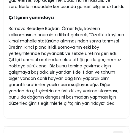
gübreleme, toprak işleme, budama ile hastalık ve
zararlılarla mücadele konusunda güncel bilgiler aktarıldı.
Çiftçinin yanındayız
Bornova Belediye Başkanı Ömer Eşki, köylerin
kalkınmasının önemine dikkat çekerek, “Özellikle köylerin
kırsal mahalle statüsüne alınmasından sonra tarımsal
üretim ikinci plana itildi. Bornova’nın eski köy
yerleşimlerinde hayvancılık ve sebze üretimi geriledi.
Çiftçi tarımsal üretimden elde ettiği gelirle geçinemez
noktaya sürüklendi. Biz bunu tersine çevirmek için
çalışmaya başladık. Bir yandan fide, fidan ve tohum
diğer yandan canlı hayvan dağıtımı yaparak alım
garantili üretimler yapılmasını sağlayacağız. Diğer
yandan da çiftçimizin en üst düzey verime ulaşması,
bunu da doğanın dengesini bozmadan yapması için
düzenlediğimiz eğitimlerle çiftçinin yanındayız” dedi.