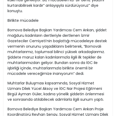
kalkması gerekiyor. Biz mücadelemizi ‘Bir deniz yıldızını
kurtarabilirsek kardır” anlayışıyla sürdürüyoruz” diye
konuştu.
Birlikte mücadele
Bornova Belediye Başkan Yardımcısı Cem Arıkan, şiddet
mağduru kadınların dertleriyle dertlenen İzmir
Gazeteciler Cemiyeti’nin başlattığı mücadeleye destek
vermenin onurunu yaşadıklarını belirterek, “Bornovalı
muhtarlarımız, toplumsal bilinci yüksek arkadaşlarımız.
Şiddete maruz kalan kadınlarımızla ilgili ilk tepkiler de
muhtarlarımızdan geliyor. Bundan sonra da İGC ile
işbirliği içinde, muhtarlarımızla birlikte önemli bir
mücadele vereceğimize inanıyorum” dedi.
Muhtarlar Buluşması kapsamında, Sosyal Hizmet
Uzmanı Dilek Yücel Aksoy ve İGC Nar Projesi Eğitmeni
Birgül Ayman Güler, kadına yönelik şiddetin önlenmesi
ve sonrasında atılabilecek adımlarla ilgili sunum yaptı.
Bornova Belediye Başkan Yardımcısı Cem Arıkan Proje
Koordinatörü Reyhan Şenay, Sosyal Hizmet Uzmanı Dilek