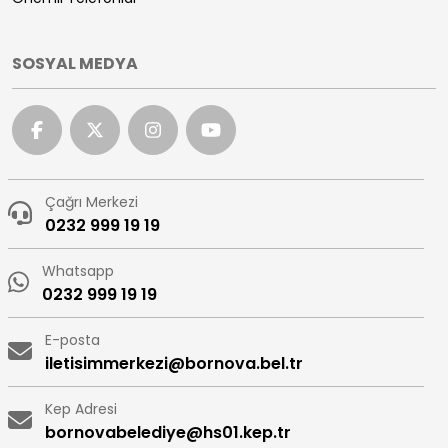
SOSYAL MEDYA
Çağrı Merkezi
0232 999 19 19
Whatsapp
0232 999 19 19
E-posta
iletisimmerkezi@bornova.bel.tr
Kep Adresi
bornovabelediye@hs01.kep.tr