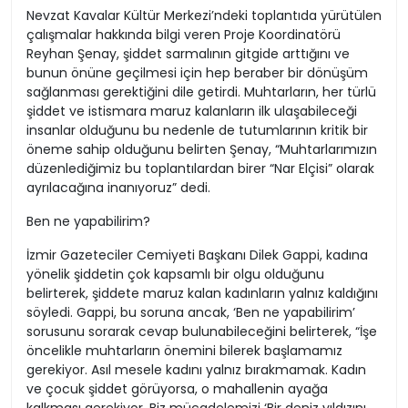
Nevzat Kavalar Kültür Merkezi’ndeki toplantıda yürütülen
çalışmalar hakkında bilgi veren Proje Koordinatörü
Reyhan Şenay, şiddet sarmalının gitgide arttığını ve
bunun önüne geçilmesi için hep beraber bir dönüşüm
sağlanması gerektiğini dile getirdi. Muhtarların, her türlü
şiddet ve istismara maruz kalanların ilk ulaşabileceği
insanlar olduğunu bu nedenle de tutumlarının kritik bir
öneme sahip olduğunu belirten Şenay, “Muhtarlarımızın
düzenlediğimiz bu toplantılardan birer “Nar Elçisi” olarak
ayrılacağına inanıyoruz” dedi.
Ben ne yapabilirim?
İzmir Gazeteciler Cemiyeti Başkanı Dilek Gappi, kadına
yönelik şiddetin çok kapsamlı bir olgu olduğunu
belirterek, şiddete maruz kalan kadınların yalnız kaldığını
söyledi. Gappi, bu soruna ancak, ‘Ben ne yapabilirim’
sorusunu sorarak cevap bulunabileceğini belirterek, “İşe
öncelikle muhtarların önemini bilerek başlamamız
gerekiyor. Asıl mesele kadını yalnız bırakmamak. Kadın
ve çocuk şiddet görüyorsa, o mahallenin ayağa